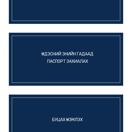
МОНГОЛЫН ҮНДЭСНИЙ
УРЛАГИЙН ИХ ТЕАТРЫН
“МОНГОЛЫН САЙХАН ОРОН”
2 сарын өмнө
ТОГЛОЛТ КОНСУЛЫН ГАЗРЫН
САНААЧИЛГААР ПУСАН ХОТНОО
2026.09.11-12 ӨДРҮҮДЭД
Мэдээлэл
ТОГЛОНО.
“ЭЦЭГ” УСК-г ӨНӨӨДӨР БНСУ-ЫН ONN
닥터 TV-ЭЭР ХҮЛЭЭН АВЧ ҮЗНЭ
ҮҮ.
2 сарын өмнө
ҮНДЭСНИЙ ЭНИЙН ГАДААД
ПАСПОРТ ЗАХИАЛАХ
Үйл явдлын мэдээ
ҮЛЬСАН ХОТЫН ЦАГААЧЛАЛЫН
АЛБАНЫ ДАРГА КИЛ КАН МҮГ-
ТЭЙ АЛБАН ЁСНЫ ТАНИЛЦАХ
2 сарын өмнө
УУЛЗАЛТ ХИЙЖ,
“ХАРИУЦЛАГАТАЙ
АМЬДАРЦГААЯ” АЯНЫ ТАЛААР
Үйл явдлын мэдээ
ТАНИЛЦУУЛГА ХИЙЛЭЭ.
BUSAN CONTENT MARKET” ОЛОН
УЛСЫН ҮЗЭСГЭЛЭНД
ОРОЛЦСОН МОНГОЛ УЛСЫН
2 сарын өмнө
БУЦАХ ҮНЭМЛЭХ
ТӨЛӨӨЛӨГЧИДТЭЙ УУЛЗАЖ
КОНСУЛЫН ТОЙРОГТ