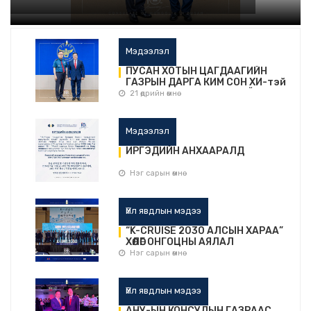
Мэдээлэл
ПУСАН ХОТЫН ЦАГДААГИЙН
ГАЗРЫН ДАРГА КИМ СОН ХИ-тэй
ТАНИЛЦАХ УУЛЗАЛТ ХИЙЛЭЭ.
21 өдрийн өмнө
Мэдээлэл
ИРГЭДИЙН АНХААРАЛД
Нэг сарын өмнө
Үйл явдлын мэдээ
“K-CRUISE 2030 АЛСЫН ХАРАА”
ХӨЛӨГ ОНГОЦНЫ АЯЛАЛ
ЖУУЛЧЛАЛЫН ХАМТЫН
Нэг сарын өмнө
АЖИЛЛАГАА ТАНИЛЦУУЛАХ
АРГА ХЭМЖЭЭНИЙ НЭЭЛТИЙН
ҮЙЛ АЖИЛЛАГААНД УРИЛГААР
Үйл явдлын мэдээ
ОРОЛЦЛОО.
АНУ-ЫН КОНСУЛЫН ГАЗРААС