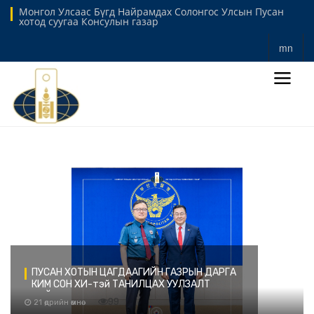
Монгол Улсаас Бүгд Найрамдах Солонгос Улсын Пусан
хотод суугаа Консулын газар
mn
ПУСАН ХОТЫН ЦАГДААГИЙН ГАЗРЫН ДАРГА
КИМ СОН ХИ-тэй ТАНИЛЦАХ УУЛЗАЛТ
ХИЙЛЭЭ.
99
21 өдрийн өмнө