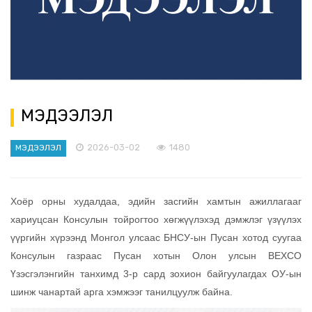
МЭДЭЭЛЭЛ
2026-03-02
1480
МЭДЭЭЛЭЛ
Хоёр орны худалдаа, эдийн засгийн хамтын ажиллагааг
хариуцсан Консулын тойрогтоо хөгжүүлэхэд дэмжлэг үзүүлэх
үүргийн хүрээнд Монгол улсаас БНСУ-ын Пусан хотод суугаа
Консулын газраас Пусан хотын Олон улсын BEXCO
Үзэсгэлэнгийн танхимд 3-р сард зохион байгуулагдах ОУ-ын
шинж чанартай арга хэмжээг танилцуулж байна.