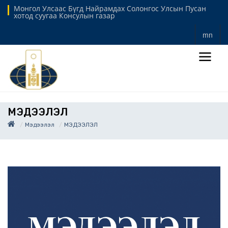
Монгол Улсаас Бүгд Найрамдах Солонгос Улсын Пусан
хотод суугаа Консулын газар
mn
МЭДЭЭЛЭЛ
Мэдээлэл
МЭДЭЭЛЭЛ