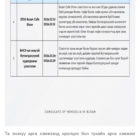
Та энэхүү арга хэмжээнд оролцох бол тухайн арга хэмжээг