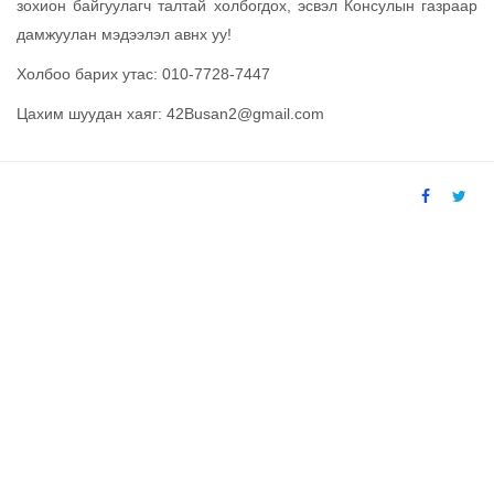
зохион байгуулагч талтай холбогдох, эсвэл Консулын газраар
дамжуулан мэдээлэл авнх уу!
Холбоо барих утас: 010-7728-7447
Цахим шуудан хаяг:
42Busan2@gmail.com