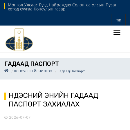
Монгол Улсаас Бүгд Найрамдах Солонгос Улсын Пусан
хотод суугаа Консулын газар
mn
ГАДААД ПАСПОРТ
КОНСУЛЫН ҮЙЛЧИЛГЭЭ
Гадаад Паспорт
ҮНДЭСНИЙ ЭНИЙН ГАДААД
ПАСПОРТ ЗАХИАЛАХ
2026-07-07