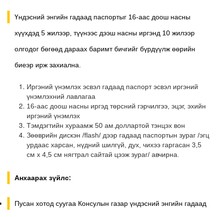
Үндэсний энгийн гадаад паспортыг 16-аас доош насны
хүүхдэд 5 жилээр, түүнээс дээш насны иргэнд 10 жилээр
олгодог бөгөөд дараах баримт бичгийг бүрдүүлж өөрийн
биеэр ирж захиална.
Иргэний үнэмлэх эсвэл гадаад паспорт эсвэл иргэний
үнэмлэхний лавлагаа
16-аас доош насны иргэд төрсний гэрчилгээ, эцэг, эхийн
иргэний үнэмлэх
Тэмдэгтийн хураамж 50 ам.доллартой тэнцэх вон
Зөөврийн дискэн /flash/ дээр гадаад паспортын зураг /эгц
урдаас харсан, нүдний шилгүй, дух, чихээ гаргасан 3,5
см х 4,5 см нягтрал сайтай цээж зураг/ авчирна.
Анхаарах зүйлс:
Пусан хотод суугаа Консулын газар үндэсний энгийн гадаад