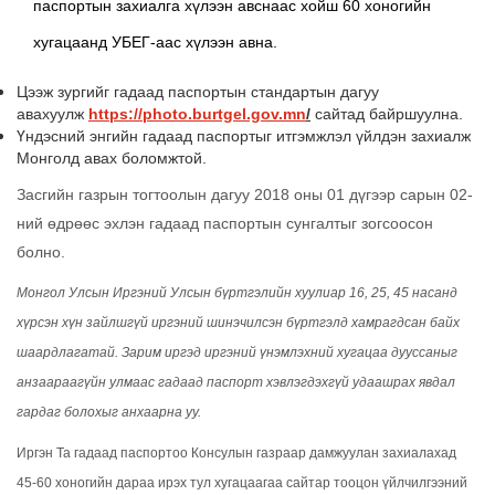
паспортын захиалга хүлээн авснаас хойш 60 хоногийн
хугацаанд УБЕГ-аас хүлээн авна.
Цээж зургийг гадаад паспортын стандартын дагуу
авахуулж
https://photo.burtgel.gov.mn
/
сайтад байршуулна.
Үндэсний энгийн гадаад паспортыг итгэмжлэл үйлдэн захиалж
Монголд авах боломжтой.
Засгийн газрын тогтоолын дагуу 2018 оны 01 дүгээр сарын 02-
ний өдрөөс эхлэн гадаад паспортын сунгалтыг зогсоосон
болно.
Монгол Улсын Иргэний Улсын бүртгэлийн хуулиар 16, 25, 45 насанд
хүрсэн хүн зайлшгүй иргэний шинэчилсэн бүртгэлд хамрагдсан байх
шаардлагатай. Зарим иргэд иргэний үнэмлэхний хугацаа дууссаныг
анзаараагүйн улмаас гадаад паспорт хэвлэгдэхгүй удаашрах явдал
гардаг болохыг анхаарна уу.
Иргэн Та гадаад паспортоо Консулын газраар дамжуулан захиалахад
45-60 хоногийн дараа ирэх тул хугацаагаа сайтар тооцон үйлчилгээний