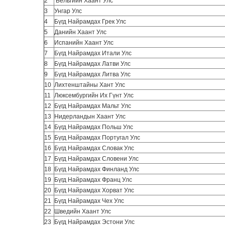
2
Бельгийн Хаант Улс
3
Унгар Улс
4
Бүгд Найрамдах Грек Улс
5
Данийн Хаант Улс
6
Испанийн Хаант Улс
7
Бүгд Найрамдах Итали Улс
8
Бүгд Найрамдах Латви Улс
9
Бүгд Найрамдах Литва Улс
10
Лихтенштайны Хант Улс
11
Люксембургийн Их Гүнт Улс
12
Бүгд Найрамдах Мальт Улс
13
Нидерландын Хаант Улс
14
Бүгд Найрамдах Польш Улс
15
Бүгд Найрамдах Португал Улс
16
Бүгд Найрамдах Словак Улс
17
Бүгд Найрамдах Словени Улс
18
Бүгд Найрамдах Финланд Улс
19
Бүгд Найрамдах Франц Улс
20
Бүгд Найрамдах Хорват Улс
21
Бүгд Найрамдах Чех Улс
22
Шведийн Хаант Улс
23
Бүгд Найрамдах Эстони Улс