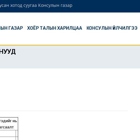
сан хотод суугаа Консулын газар
ЫН ГАЗАР
ХОЁР ТАЛЫН ХАРИЛЦАА
КОНСУЛЫН ҮЙЛЧИЛГЭЭ
РНУУД
гэдийг нь
агсаалт