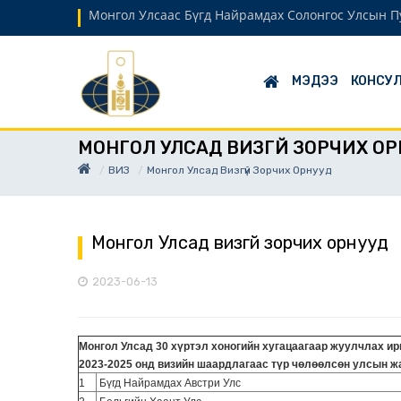
Монгол Улсаас Бүгд Найрамдах Солонгос Улсын Пу
МЭДЭЭ
КОНСУЛ
МОНГОЛ УЛСАД ВИЗГҮЙ ЗОРЧИХ О
ВИЗ
Монгол Улсад Визгүй Зорчих Орнууд
Монгол Улсад визгүй зорчих орнууд
2023-06-13
Монгол Улсад 30 хүртэл хоногийн хугацаагаар жуулчлах ир
2023-2025 онд визийн шаардлагаас түр чөлөөлсөн улсын ж
1
Бүгд Найрамдах Австри Улс