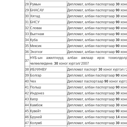
28
Румын
Дипломат, албан паспортаар
30
хоно
29
БНАСАУ
Дипломат, албан паспортаар
90
хоно
30
Хятад
Дипломат, албан паспортаар
30
хоно
31
БНСУ
Дипломат, албан паспортаар
90
хоно
32
Словак
Дипломат, албан паспортаар
90
хоно
33
Вьетнам
Дипломат, албан паспортаар
90
хоно
34
Куба
Дипломат, албан паспортаар
30
хоно
35
Мексик
Дипломат, албан паспортаар
90
хоно
36
Энэтхэг
Дипломат, албан паспортаар
90
хоно
НҮБ-ын ажилтнууд албан ажлаар ирэх тохиолдол
37
чөлөөлөгдөнө.
30
хоног хүртэл/ 2007
38
ИБУИНВУ
Дипломат паспорт
30
хоног хүртэл /
39
Болгар
Дипломат, албан паспортаар
90
хоно
40
Чех
Дипломат паспортаар
90
хоног хүртэ
41
Польш
Дипломат, албан паспортаар
90
хоно
42
Индонез
Дипломат, албан паспортаар
30
хоно
43
Кипр
Дипломат, албан паспортаар
90
хоно
44
Камбож
Дипломат, албан паспортаар
30
хоно
45
Кувейт
Дипломат, албан паспортаар
90
хоно
46
Бруней
Дипломат, албан паспортаар
14
хоно
47
Колумб
Дипломат, албан паспортаар
30
хоно