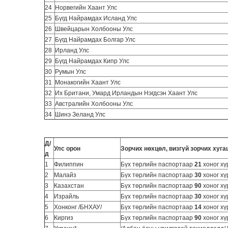
24
Норвегийн Хаант Улс
25
Бүгд Найрамдах Исланд Улс
26
Швейцарын Холбооны Улс
27
Бүгд Найрамдах Болгар Улс
28
Ирланд Улс
29
Бүгд Найрамдах Кипр Улс
30
Румын Улс
31
Монакогийн Хаант Улс
32
Их Британи, Умард Ирландын Нэгдсэн Хаант Улс
33
Австралийн Холбооны Улс
34
Шинэ Зеланд Улс
Д/
Улс
орон
Зорчих нөхцөл, визгүй зорчих хуга
д
1
Филиппин
Бүх төрлийн паспортаар
21
хоног хү
2
Малайз
Бүх төрлийн паспортаар
30
хоног хү
3
Казахстан
Бүх төрлийн паспортаар
90
хоног хү
4
Израйль
Бүх төрлийн паспортаар
30
хоног хү
5
Хонконг /БНХАУ/
Бүх төрлийн паспортаар
14
хоног хү
6
Киргиз
Бүх төрлийн паспортаар
90
хоног хү