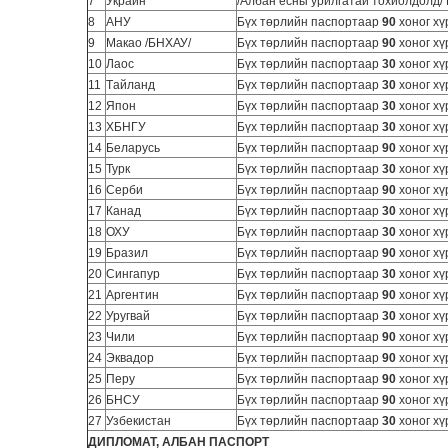
7
Украин*
/Албан ёсны урилгатай тохиолдолд/
8
АНУ
Бүх төрлийн паспортаар
90
хоног хү
9
Макао /БНХАУ/
Бүх төрлийн паспортаар
90
хоног хү
10
Лаос
Бүх төрлийн паспортаар
30
хоног хү
11
Tайланд
Бүх төрлийн паспортаар
30
хоног хү
12
Япон
Бүх төрлийн паспортаар
30
хоног хү
13
ХБНГУ
Бүх төрлийн паспортаар
30
хоног хү
14
Беларусь
Бүх төрлийн паспортаар
90
хоног хү
15
Турк
Бүх төрлийн паспортаар
30
хоног хү
16
Серби
Бүх төрлийн паспортаар
90
хоног хү
17
Канад
Бүх төрлийн паспортаар
30
хоног хү
18
ОХУ
Бүх төрлийн паспортаар
30
хоног хү
19
Бразил
Бүх төрлийн паспортаар
90
хоног хү
20
Сингапур
Бүх төрлийн паспортаар
30
хоног хү
21
Аргентин
Бүх төрлийн паспортаар
90
хоног хү
22
Уругвай
Бүх төрлийн паспортаар
30
хоног хү
23
Чили
Бүх төрлийн паспортаар
90
хоног хү
24
Эквадор
Бүх төрлийн паспортаар
90
хоног хү
25
Перу
Бүх төрлийн паспортаар
90
хоног хү
26
БНСУ
Бүх төрлийн паспортаар
90
хоног хү
27
Узбекистан
Бүх төрлийн паспортаар
30
хоног хү
ДИПЛОМАТ, АЛБАН ПАСПОРТ