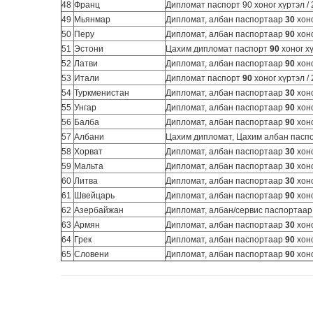
48
Франц
Дипломат паспорт 90 хоног хүртэл / 
49
Мьянмар
Дипломат, албан паспортаар
30
хоно
50
Перу
Дипломат, албан паспортаар
90
хоно
51
Эстони
Цахим дипломат паспорт
90
хоног х
52
Латви
Дипломат, албан паспортаар
90
хоно
53
Итали
Дипломат паспорт
90
хоног хүртэл /
54
Туркменистан
Дипломат, албан паспортаар
30
хоно
55
Унгар
Дипломат, албан паспортаар
90
хоно
56
Балба
Дипломат, албан паспортаар
90
хоно
57
Албани
Цахим дипломат, Цахим албан пасп
58
Хорват
Дипломат, албан паспортаар
30
хоно
59
Мальта
Дипломат, албан паспортаар
30
хоно
60
Литва
Дипломат, албан паспортаар
30
хоно
61
Швейцарь
Дипломат, албан паспортаар
90
хоно
62
Азербайжан
Дипломат, албан/сервис паспортаа
63
Армян
Дипломат, албан паспортаар
30
хоно
64
Грек
Дипломат, албан паспортаар
90
хоно
65
Словени
Дипломат, албан паспортаар
90
хоно