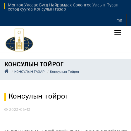
Монгол Улсаас Бүгд Найрамдах Солонгос Улсын Пусан
хотод суугаа Консулын газар
mn
КОНСУЛЫН ТОЙРОГ
КОНСУЛЫН ГАЗАР
Консулын Тойрог
Консулын тойрог
2023-06-13