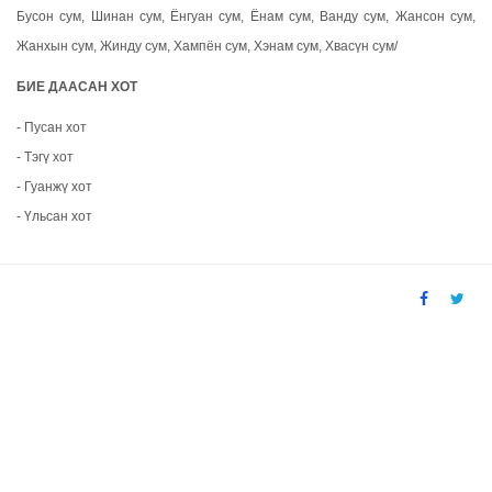
Бусон сум, Шинан сум, Ёнгуан сум, Ёнам сум, Ванду сум, Жансон сум,
Жанхын сум, Жинду сум, Хампён сум, Хэнам сум, Хвасүн сум/
БИЕ ДААСАН ХОТ
- Пусан хот
- Тэгү хот
- Гуанжү хот
- Үльсан хот