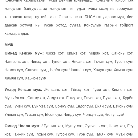
Консулын харилцааны тухай Венийн конвенцид “Консулын тойрог гэж
консулын байгууллагад консулын чиг үүрэг гүйцэтгэхэд нь зориулан
тогтоосон газар нутгийг хэлнэ” гэж заасан. БНСУ-ын дараах муж, бие
даасан хотууд нь Пусан хотод суугаа Консулын газрын тойрогт
хамаарагддаг.
МУЖ
Өмнөд Кёнсан муж:
/Кожэ хот, Кимхэ хот, Мирян хот, Сачонь хот,
Чангвонь хот, Чинжү хот, Тунён хот, Янсань хот, Гочан сум, Гусон сум,
Намхэ сум, Санчон сум, , Ырён сум, Чангнён сум, Хадун сум, Хаман сум,
Хамян сум, Хабчон сум/
Умард Кёнсан муж:
/Кёнсань хот, Гёнжү хот, Гүми хот, Кимчон хот,
Мүньгён хот, Санжү хот, Андун хот, Ёнжү хот, Ёнчон хот, Пухан хот, Курён
сум, Гүнви сум, Бунгхва сум, Сонжү сум, Ёндог сум, Ёнян сум, Еэчонь сум,
Үллын сум, Үлжин сум, Ысон сум, Чонду сум, Чонсун сум, Чилгуг сум/
Өмнөд Чолла муж
: / Гуанян хот, Мугпу хот, Сүнчонь хот, Нажү хот, Ёсү
хот, Ганжин сум, Гухын сум, Гугсон сум, Гүре сум, Тамян сум, Мүан сум,