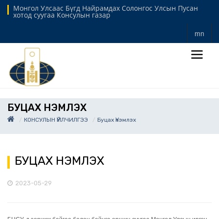
Монгол Улсаас Бүгд Найрамдах Солонгос Улсын Пусан
хотод суугаа Консулын газар
mn
БУЦАХ ҮНЭМЛЭХ
КОНСУЛЫН ҮЙЛЧИЛГЭЭ
Буцах Үнэмлэх
БУЦАХ ҮНЭМЛЭХ
2023-05-29