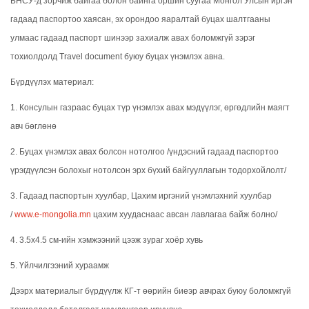
БНСУ-д зорчиж байгаа болон байнга оршин суугаа Монгол Улсын иргэн
гадаад паспортоо хаясан, эх орондоо яаралтай буцах шалтгааны
улмаас гадаад паспорт шинээр захиалж авах боломжгүй зэрэг
тохиолдолд Travel document буюу буцах үнэмлэх авна.
Бүрдүүлэх материал:
1. Консулын газраас буцах түр үнэмлэх авах мэдүүлэг, өргөдлийн маягт
авч бөглөнө
2. Буцах үнэмлэх авах болсон нотолгоо /үндэсний гадаад паспортоо
үрэгдүүлсэн болохыг нотолсон эрх бүхий байгууллагын тодорхойлолт/
3. Гадаад паспортын хуулбар, Цахим иргэний үнэмлэхний хуулбар
/
www.e-mongolia.mn
цахим хуудаснаас авсан лавлагаа байж болно/
4. 3.5х4.5 см-ийн хэмжээний цээж зураг хоёр хувь
5. Үйлчилгээний хураамж
Дээрх материалыг бүрдүүлж КГ-т өөрийн биеэр авчрах буюу боломжгүй