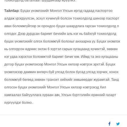
тохиолдолд баталгаат шуудангаар ирүүлнэ.
Тайлбар:
Буцах үнэмлэхийг Монгол Улсын иргэд гадаад паспортоо
алдаж үрэгдүүлсэн, эсхүл хүчингүй болсон тохиолдолд шинээр паспорт
авах боломжгүйгээр эх орондоо буцах шаардлага гарсан тохиолдолд л
олгодог. Дээр дурдсан баримт бичгийн аль нэг нь байхгүй тохиолдолд
буцах үнэмлэхийг олгох боломжгүй болохыг анхаарна уу. Буцах үнэмлэх
нь олгогдсон өдрөөс эхлэн 6 хүртэл сарын хугацаанд хүчинтэй, зөвхөн
нэг удаа хэрэглэх боломжтой баримт бичиг юм. Иймд та энэ хугацааны
дотор буцах үнэмлэхээр Монгол Улсын хилээр нэвтрэх эрхтэй. Буцах
үнэмлэхээр дамжин өнгөрч буй улсад болон бусад улсад зорчих, хонох
боломжгүй бөгөөд зөвхөн транзит хийхийг зөвшөөрдөг журамтай. Танд
олгосон буцах үнэмлэхийг Монгол Улсын хилээр нэвтрэхэд Хил
хамгаалах байгууллага хураан авч, Улсын бүртгэлийн ерөнхий газарт
хүргүүлдэг болно.