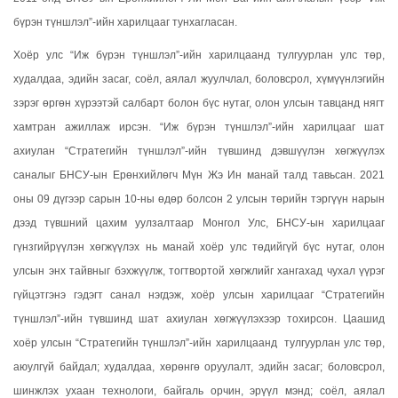
бүрэн түншлэл”-ийн харилцааг тунхагласан.
Хоёр улс “Иж бүрэн түншлэл”-ийн харилцаанд тулгуурлан улс төр,
худалдаа, эдийн засаг, соёл, аялал жуулчлал, боловсрол, хүмүүнлэгийн
зэрэг өргөн хүрээтэй салбарт болон бүс нутаг, олон улсын тавцанд нягт
хамтран ажиллаж ирсэн. “Иж бүрэн түншлэл”-ийн харилцааг шат
ахиулан “Стратегийн түншлэл”-ийн түвшинд дэвшүүлэн хөгжүүлэх
саналыг БНСУ-ын Ерөнхийлөгч Мүн Жэ Ин манай талд тавьсан. 2021
оны 09 дүгээр сарын 10-ны өдөр болсон 2 улсын төрийн тэргүүн нарын
дээд түвшний цахим уулзалтаар Монгол Улс, БНСУ-ын харилцааг
гүнзгийрүүлэн хөгжүүлэх нь манай хоёр улс төдийгүй бүс нутаг, олон
улсын энх тайвныг бэхжүүлж, тогтвортой хөгжлийг хангахад чухал үүрэг
гүйцэтгэнэ гэдэгт санал нэгдэж, хоёр улсын харилцааг “Стратегийн
түншлэл”-ийн түвшинд шат ахиулан хөгжүүлэхээр тохирсон. Цаашид
хоёр улсын “Стратегийн түншлэл”-ийн харилцаанд тулгуурлан улс төр,
аюулгүй байдал; худалдаа, хөрөнгө оруулалт, эдийн засаг; боловсрол,
шинжлэх ухаан технологи, байгаль орчин, эрүүл мэнд; соёл, аялал