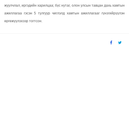
жуулчлал, иргэдийн харилцаа; бүс нутаг, олон улсын тавцан дахь хамтын
ажиллагаа гэсэн 5 тулгуур чиглэлд хамтын ажиллагааг гүнзгийрүүлэн
өргөжүүлэхээр тогтсон.