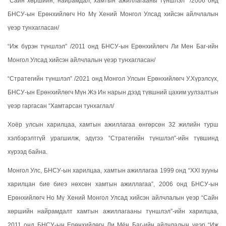
“Сайн хөршийн, найрамдал, хамтын ажиллагааны түншлэл” /2006 онд
БНСУ-ын Ерөнхийлөгч Но Мү Хений Монгол Улсад хийсэн айлчлалын
үеэр тунхагласан/
“Иж бүрэн түншлэл” /2011 онд БНСУ-ын Ерөнхийлөгч Ли Мен Баг-ийн
Монгол Улсад хийсэн айлчлалын үеэр тунхагласан/
“Стратегийн түншлэл” /2021 онд Монгол Улсын Ерөнхийлөгч У.Хүрэлсүх,
БНСУ-ын Ерөнхийлөгч Мүн Жэ Ин нарын дээд түвшний цахим уулзалтын
үеэр гаргасан “Хамтарсан тунхаглал/
Хоёр улсын харилцаа, хамтын ажиллагаа өнгөрсөн 32 жилийн турш
хэлбэрэлтгүй урагшилж, эдүгээ “Стратегийн түншлэл”-ийн түвшинд
хүрээд байна.
Монгол Улс, БНСУ-ын харилцаа, хамтын ажиллагаа 1999 онд “XXI зууны
харилцан бие биеэ нөхсөн хамтын ажиллагаа”, 2006 онд БНСУ-ын
Ерөнхийлөгч Но Мү Хений Монгол Улсад хийсэн айлчлалын үеэр “Сайн
хөршийн найрамдалт хамтын ажиллагааны түншлэл”-ийн харилцаа,
2011 онд БНСУ-ын Ерөнхийлөгч Ли Мён Баг-ийн айлчлалын үеэр “Иж