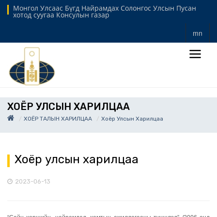
Монгол Улсаас Бүгд Найрамдах Солонгос Улсын Пусан
хотод суугаа Консулын газар
mn
ХОЁР УЛСЫН ХАРИЛЦАА
ХОЁР ТАЛЫН ХАРИЛЦАА
Хоёр Улсын Харилцаа
Хоёр улсын харилцаа
2023-06-13