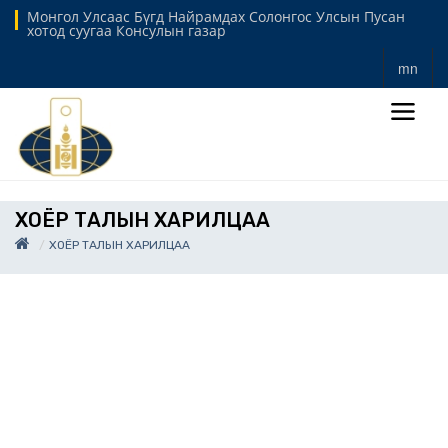
Монгол Улсаас Бүгд Найрамдах Солонгос Улсын Пусан
хотод суугаа Консулын газар
mn
ХОЁР ТАЛЫН ХАРИЛЦАА
ХОЁР ТАЛЫН ХАРИЛЦАА