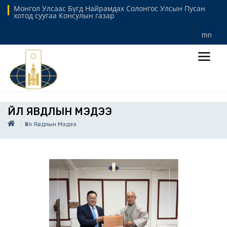
Монгол Улсаас Бүгд Найрамдах Солонгос Улсын Пусан
хотод суугаа Консулын газар
mn
ҮЙЛ ЯВДЛЫН МЭДЭЭ
Үйл Явдлын Мэдээ