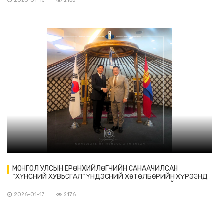
2026-01-15
2135
МОНГОЛ УЛСЫН ЕРӨНХИЙЛӨГЧИЙН САНААЧИЛСАН
“ХҮНСНИЙ ХУВЬСГАЛ” ҮНДЭСНИЙ ХӨТӨЛБӨРИЙН ХҮРЭЭНД
МОНГОЛ УЛСЫН НӨХЦӨЛД ТОХИРУУЛСАН “ӨРХИЙН УХААЛАГ
ФАРМ” ТӨСЛИЙН ШИЙДЛҮҮДТЭЙ ТАНИЛЦЛАА.
2026-01-13
2176