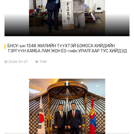
БНСУ-ын 1348 ЖИЛИЙН ТҮҮХТЭЙ БОМОСА ХИЙДИЙН
ТЭРГҮҮН ХАМБА ЛАМ ЖОН ЁО-гийн УРИЛГААР ТУС ХИЙДЭД
ЗОЧИЛЛОО.
2026-01-27
1754