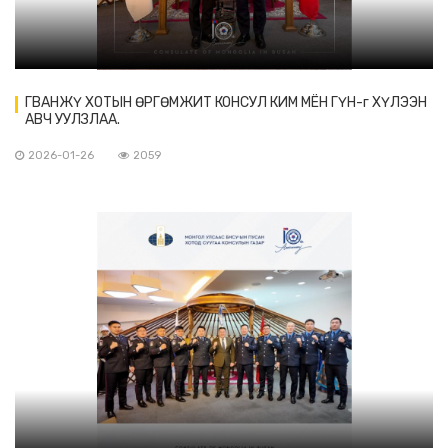
ГВАНЖҮ ХОТЫН ӨРГӨМЖИТ КОНСУЛ КИМ МЁН ГҮН-г ХҮЛЭЭН
АВЧ УУЛЗЛАА.
2026-01-26
2059