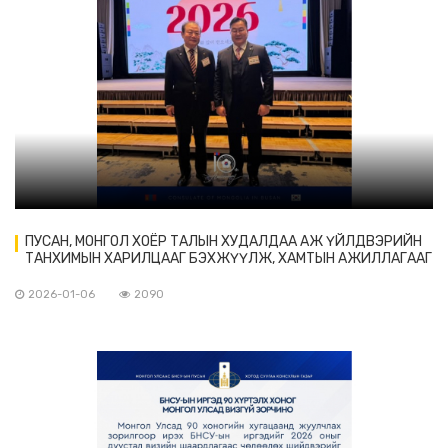
ПУСАН, МОНГОЛ ХОЁР ТАЛЫН ХУДАЛДАА АЖ ҮЙЛДВЭРИЙН
ТАНХИМЫН ХАРИЛЦААГ БЭХЖҮҮЛЖ, ХАМТЫН АЖИЛЛАГААГ
НЭМЭГДҮҮЛЭХ ТАЛААР ТАЛУУД ТОХИРОЛЦЛОО.
2026-01-06
2090