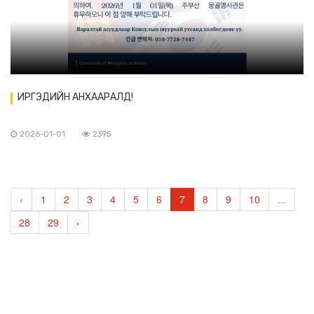
ИРГЭДИЙН АНХААРАЛД!
2026-01-01
2395
‹
1
2
3
4
5
6
7
8
9
10
...
28
29
›