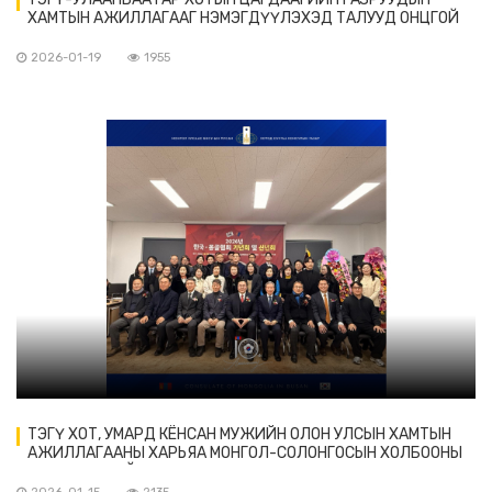
ХАМТЫН АЖИЛЛАГААГ НЭМЭГДҮҮЛЭХЭД ТАЛУУД ОНЦГОЙ
АНХААРЧ АЖИЛЛАНА.
2026-01-19
1955
ТЭГҮ ХОТ, УМАРД КЁНСАН МУЖИЙН ОЛОН УЛСЫН ХАМТЫН
АЖИЛЛАГААНЫ ХАРЬЯА МОНГОЛ-СОЛОНГОСЫН ХОЛБООНЫ
2025 ОНЫ ТАЙЛАН ХУРАЛД ОРОЛЦЛОО.