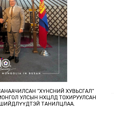
САНААЧИЛСАН “ХҮНСНИЙ ХУВЬСГАЛ”
МОНГОЛ УЛСЫН НӨХЦӨЛД ТОХИРУУЛСАН
Н ШИЙДЛҮҮДТЭЙ ТАНИЛЦЛАА.