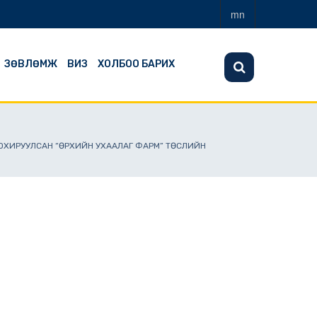
mn
ЗӨВЛӨМЖ
ВИЗ
ХОЛБОО БАРИХ
ТОХИРУУЛСАН “ӨРХИЙН УХААЛАГ ФАРМ” ТӨСЛИЙН