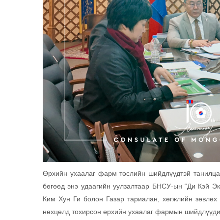
Өрхийн ухаалаг фарм төслийн шийдлүүдтэй танилцах
бөгөөд энэ удаагийн уулзалтаар БНСУ-ын “Ди Кэй Э
Ким Хун Ги болон Газар тариалан, хөгжлийн зөвлөх
нөхцөлд тохирсон өрхийн ухаалаг фармын шийдлүүдий