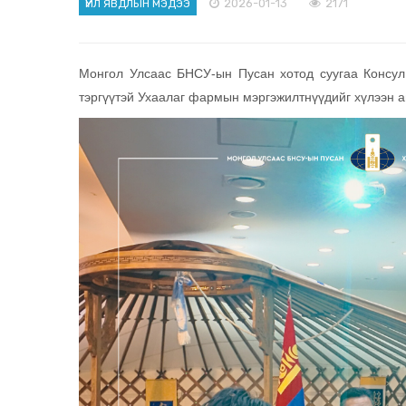
2026-01-13
2171
ҮЙЛ ЯВДЛЫН МЭДЭЭ
Монгол Улсаас БНСУ-ын Пусан хотод суугаа Консул
тэргүүтэй Ухаалаг фармын мэргэжилтнүүдийг хүлээн а