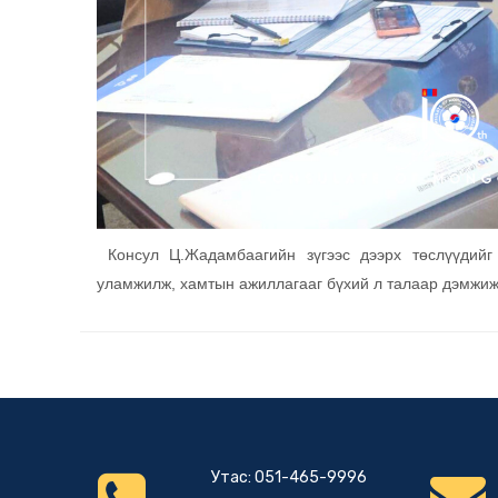
Консул Ц.Жадамбаагийн зүгээс дээрх төслүүдийг
уламжилж, хамтын ажиллагааг бүхий л талаар дэмжиж
Утас: 051-465-9996