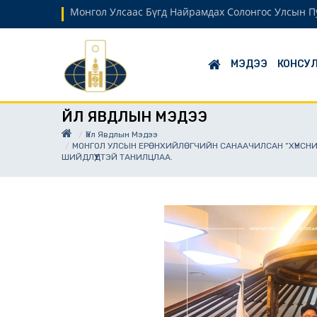
Монгол Улсаас Бүгд Найрамдах Солонгос Улсын Пу
МЭДЭЭ
КОНСУЛ
ҮЙЛ ЯВДЛЫН МЭДЭЭ
Үйл Явдлын Мэдээ
МОНГОЛ УЛСЫН ЕРӨНХИЙЛӨГЧИЙН САНААЧИЛСАН “ХҮНСНИ
ШИЙДЛҮҮДТЭЙ ТАНИЛЦЛАА.