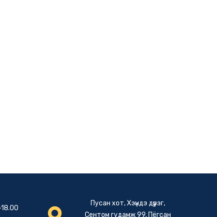
Пусан хот, Хэүндэ дүүрэг,
-18.00
Сентом гудамж 99, Пёгсан