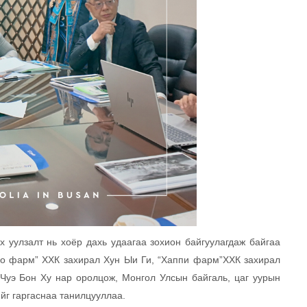
 уулзалт нь хоёр дахь удаагаа зохион байгуулагдаж байгаа
ко фарм” ХХК захирал Хун Ыи Ги, “Хаппи фарм”ХХК захирал
 Чуэ Бон Ху нар оролцож, Монгол Улсын байгаль, цаг уурын
г гаргаснаа танилцууллаа.