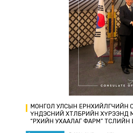
МОНГОЛ УЛСЫН ЕРӨНХИЙЛӨГЧИЙН 
ҮНДЭСНИЙ ХӨТӨЛБӨРИЙН ХҮРЭЭНД 
“ӨРХИЙН УХААЛАГ ФАРМ” ТӨСЛИЙ