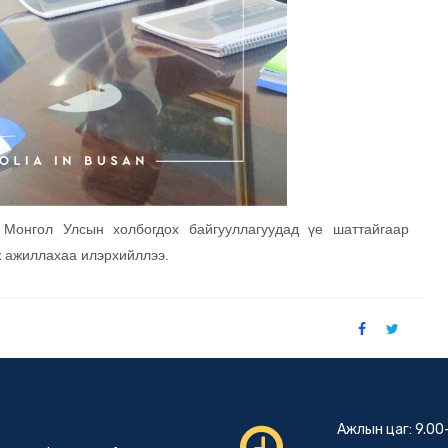
 Монгол Улсын холбогдох байгууллагуудад үе шаттайгаар
 ажиллахаа илэрхийллээ.
Ажлын цаг: 9.00