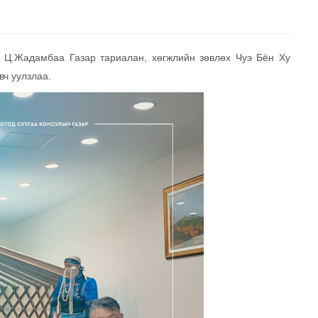
 Ц.Жадамбаа Газар тариалан, хөгжлийн зөвлөх Чуэ Бён Ху
вч уулзлаа.