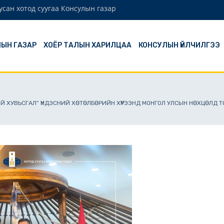
сан хотод суугаа Консулын газар
ЫН ГАЗАР
ХОЁР ТАЛЫН ХАРИЛЦАА
КОНСУЛЫН ҮЙЛЧИЛГЭЭ
Й ХУВЬСГАЛ” ҮНДЭСНИЙ ХӨТӨЛБӨРИЙН ХҮРЭЭНД МОНГОЛ УЛСЫН НӨХЦӨЛД 