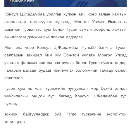
Консул Ц.Жадамбаа урилгыг хүлээн авч, хоёр талын хамтын
ажиллагааг өргөжүүлэх хүрээнд Монгол Улсын Өмнөговь
аймгийн Гурвантэс сум болон Гусон сумын хооронд хамтын
ажиллагааг дэмжин ажиллахаа мэдэгдэв.
Мөн энэ үеэр Консул Ц.Жадамбаа Нунхёб банкны Гусон
салбарын захирал Ким Мү Сон-той уулзаж Монгол Улсад
ухаалаг фармын систем нэвтрүүлэх болон Гусон сумын өндөр
чанарын цагаан будааг нийлүүлэх боломжийн талаар санал
солилцов.
Гусон сум нь үлэг гүрвэлийн чулуужсан мөр бүхий аялал
жуулчлалын онцгой бүс бөгөөд Консул Ц.Жадамбаа тус
суманд
зохион байгуулагдаж буй “Үлэг гүрвэлийн экспо”-той
танилцлаа.