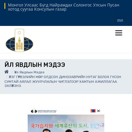
Монгол Улсаас Бүгд Найрамдах Солонгос Улсын Пусан
хотод суугаа Консулын газар
mn
ҮЙЛ ЯВДЛЫН МЭДЭЭ
Үйл Явдлын Мэдээ
ҮЛЭГ ГҮРВЭЛИЙН МӨР ОЛДСОН ДИНОЗАВРИЙН НУТАГ БОЛОХ ГУСОН
СУМТАЙ АЯЛАЛ ЖУУЛЧЛАЛЫН ЧИГЛЭЛЭЭР ХАМТЫН АЖИЛЛАГАА
ЭХЛҮҮЛЭНЭ.