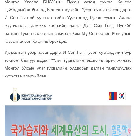
Монгол Улсаас БНСУ-ын Пусан хотод суугаа Консул
Ц.Жадамбаа Өмнөд Кёнгсан мужийн Гусон сумын засаг дарга
И Сан Гынтай уулзалт хийв. Уулзалтад Гусон сумын Аялал
жуулчлалыг дэмжих хэлтсийн дарга Дун Сын Гын, Нунхёб
банкны Гусон салбарын захирал Ким Мү Сон болон Консулын
газрын албан хаагчид оролцов.
Уулзалтын үеэр засаг дарга И Сан Гын Гусон суманд жил бүр
зохион байгуулагддаг “Үлэг гүрвэлийн экспо”-д ирэх жилээс
Монгол Улсын үлэг гүрвэлийн олдворыг дэлгэн танилцуулах
хүсэлтээ илэрхийлэв.