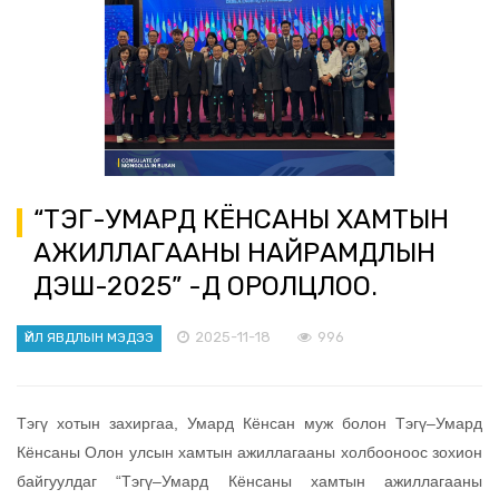
“ТЭГҮ-УМАРД КЁНСАНЫ ХАМТЫН
АЖИЛЛАГААНЫ НАЙРАМДЛЫН
ҮДЭШ-2025” -Д ОРОЛЦЛОО.
2025-11-18
996
ҮЙЛ ЯВДЛЫН МЭДЭЭ
Тэгү хотын захиргаа, Умард Кёнсан муж болон Тэгү–Умард
Кёнсаны Олон улсын хамтын ажиллагааны холбооноос зохион
байгуулдаг “Тэгү–Умард Кёнсаны хамтын ажиллагааны