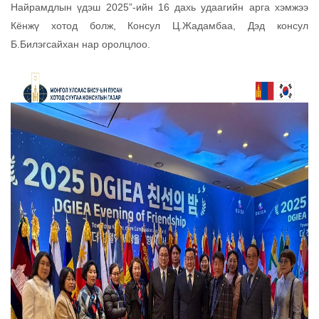
Найрамдлын үдэш 2025”-ийн 16 дахь удаагийн арга хэмжээ
Кёнжү хотод болж, Консул Ц.Жадамбаа, Дэд консул
Б.Билэгсайхан нар оролцлоо.