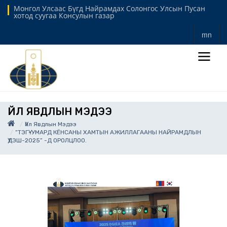
Монгол Улсаас Бүгд Найрамдах Солонгос Улсын Пусан
хотод суугаа Консулын газар
mn
ҮЙЛ ЯВДЛЫН МЭДЭЭ
Үйл Явдлын Мэдээ
“ТЭГҮ-УМАРД КЁНСАНЫ ХАМТЫН АЖИЛЛАГААНЫ НАЙРАМДЛЫН
ҮДЭШ-2025” -Д ОРОЛЦЛОО.