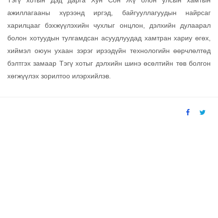
Тэгү хотын Дэд дарга Хун Сон Жү олон улсын хамтын
ажиллагааны хүрээнд иргэд, байгууллагуудын найрсаг
харилцааг бэхжүүлэхийн чухлыг онцлон, дэлхийн дулаарал
болон хотуудын тулгамдсан асуудлуудад хамтран хариу өгөх,
хиймэл оюун ухаан зэрэг ирээдүйн технологийн өөрчлөлтөд
бэлтгэх замаар Тэгү хотыг дэлхийн шинэ өсөлтийн төв болгон
хөгжүүлэх зорилтоо илэрхийлэв.