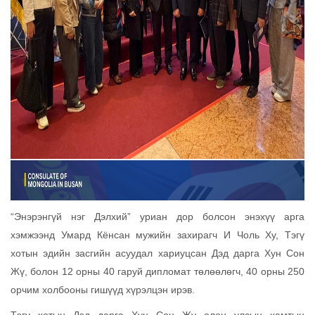
“Энэрэнгүй нэг Дэлхий” уриан дор болсон энэхүү арга
хэмжээнд Умард Кёнсан мужийн захирагч И Чоль Ху, Тэгү
хотын эдийн засгийн асуудал хариуцсан Дэд дарга Хун Сон
Жү, болон 12 орны 40 гаруй дипломат төлөөлөгч, 40 орны 250
орчим холбооны гишүүд хүрэлцэн ирэв.