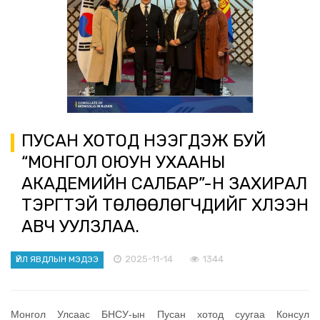
ПУСАН ХОТОД НЭЭГДЭЖ БУЙ
“МОНГОЛ ОЮУН УХААНЫ
АКАДЕМИЙН САЛБАР”-Н ЗАХИРАЛ
ТЭРГҮҮТЭЙ ТӨЛӨӨЛӨГЧДИЙГ ХҮЛЭЭН
АВЧ УУЛЗЛАА.
2025-11-14
1344
ҮЙЛ ЯВДЛЫН МЭДЭЭ
Монгол Улсаас БНСУ-ын Пусан хотод суугаа Консул