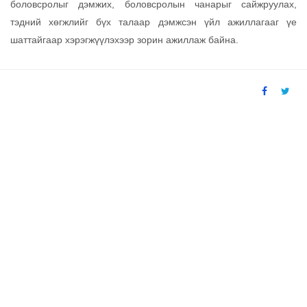
боловсролыг дэмжих, боловсролын чанарыг сайжруулах,
тэдний хөгжлийг бүх талаар дэмжсэн үйл ажиллагааг үе
шаттайгаар хэрэгжүүлэхээр зорин ажиллаж байна.