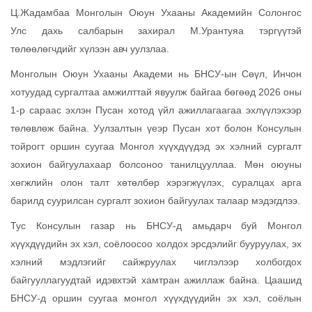
Ц.Жадамбаа Монголын Оюун Ухааны Академийн Солонгос
Улс дахь салбарын захирал М.Урантуяа тэргүүтэй
төлөөлөгчдийг хүлээн авч уулзлаа.
Монголын Оюун Ухааны Академи нь БНСУ-ын Сөүл, Инчон
хотуудад сургалтаа амжилттай явуулж байгаа бөгөөд 2026 оны
1-р сараас эхлэн Пусан хотод үйл ажиллагаагаа эхлүүлэхээр
төлөвлөж байна. Уулзалтын үеэр Пусан хот болон Консулын
тойрогт оршин суугаа Монгол хүүхдүүдэд эх хэлний сургалт
зохион байгуулахаар болсоноо танилцууллаа. Мөн оюуны
хөгжлийн олон талт хөтөлбөр хэрэгжүүлэх, суралцах арга
барилд суурилсан сургалт зохион байгуулах талаар мэдэгдлээ.
Тус Консулын газар нь БНСУ-д амьдарч буй Монгол
хүүхдүүдийн эх хэл, соёлоосоо холдох эрсдэлийг бууруулах, эх
хэлний мэдлэгийг сайжруулах чиглэлээр холбогдох
байгууллагуудтай идэвхтэй хамтран ажиллаж байна. Цаашид
БНСУ-д оршин суугаа монгол хүүхдүүдийн эх хэл, соёлын