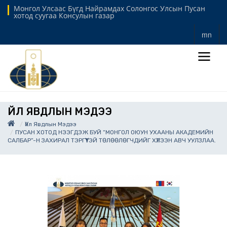
Монгол Улсаас Бүгд Найрамдах Солонгос Улсын Пусан
хотод суугаа Консулын газар
mn
ҮЙЛ ЯВДЛЫН МЭДЭЭ
Үйл Явдлын Мэдээ
ПУСАН ХОТОД НЭЭГДЭЖ БУЙ “МОНГОЛ ОЮУН УХААНЫ АКАДЕМИЙН
САЛБАР”-Н ЗАХИРАЛ ТЭРГҮҮТЭЙ ТӨЛӨӨЛӨГЧДИЙГ ХҮЛЭЭН АВЧ УУЛЗЛАА.