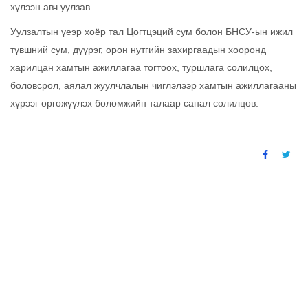
хүлээн авч уулзав.
Уулзалтын үеэр хоёр тал Цогтцэций сум болон БНСУ-ын ижил
түвшний сум, дүүрэг, орон нутгийн захиргаадын хооронд
харилцан хамтын ажиллагаа тогтоох, туршлага солилцох,
боловсрол, аялал жуулчлалын чиглэлээр хамтын ажиллагааны
хүрээг өргөжүүлэх боломжийн талаар санал солилцов.