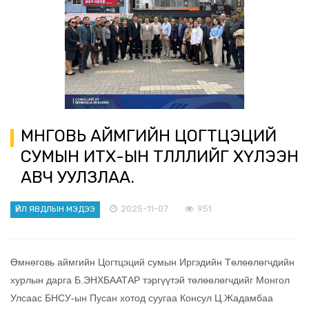
ӨМНӨГОВЬ АЙМГИЙН ЦОГТЦЭЦИЙ
СУМЫН ИТХ-ЫН ТӨЛӨӨЛЛИЙГ ХҮЛЭЭН
АВЧ УУЛЗЛАА.
2025-11-07
951
ҮЙЛ ЯВДЛЫН МЭДЭЭ
Өмнөговь аймгийн Цогтцэций сумын Иргэдийн Төлөөлөгчдийн
хурлын дарга Б.ЭНХБААТАР тэргүүтэй төлөөлөгчдийг Монгол
Улсаас БНСУ-ын Пусан хотод суугаа Консул Ц.Жадамбаа