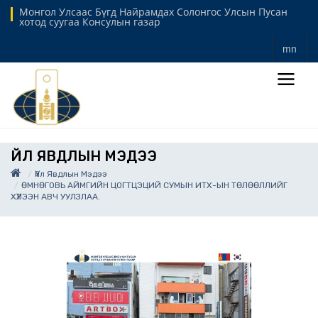
Монгол Улсаас Бүгд Найрамдах Солонгос Улсын Пусан
хотод суугаа Консулын газар
mn
ҮЙЛ ЯВДЛЫН МЭДЭЭ
Үйл Явдлын Мэдээ
ӨМНӨГОВЬ АЙМГИЙН ЦОГТЦЭЦИЙ СУМЫН ИТХ-ЫН ТӨЛӨӨЛЛИЙГ
ХҮЛЭЭН АВЧ УУЛЗЛАА.