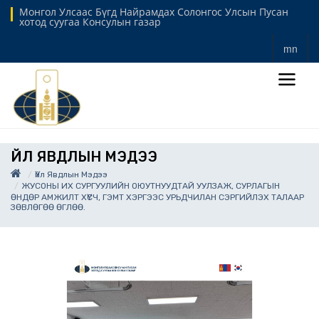
Монгол Улсаас Бүгд Найрамдах Солонгос Улсын Пусан
хотод суугаа Консулын газар
mn
ҮЙЛ ЯВДЛЫН МЭДЭЭ
Үйл Явдлын Мэдээ
ЖУСОНЫ ИХ СУРГУУЛИЙН ОЮУТНУУДТАЙ УУЛЗАЖ, СУРЛАГЫН
ӨНДӨР АМЖИЛТ ХҮСЧ, ГЭМТ ХЭРГЭЭС УРЬДЧИЛАН СЭРГИЙЛЭХ ТАЛААР
ЗӨВЛӨГӨӨ ӨГЛӨӨ.