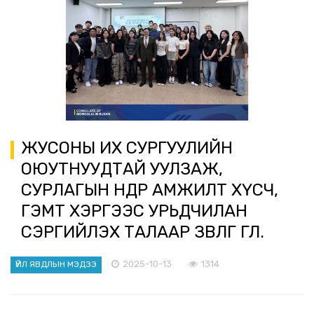
ЖУСОНЫ ИХ СУРГУУЛИЙН
ОЮУТНУУДТАЙ УУЛЗАЖ,
СУРЛАГЫН ӨНДӨР АМЖИЛТ ХҮСЧ,
ГЭМТ ХЭРГЭЭС УРЬДЧИЛАН
СЭРГИЙЛЭХ ТАЛААР ЗӨВЛӨГӨӨ ӨГЛӨӨ.
2025-10-13
1314
ҮЙЛ ЯВДЛЫН МЭДЭЭ