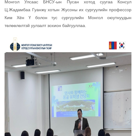
Монгол Улсаас БНСУ-ын Пусан хотод суугаа Консул
Ц.Жадамбаа Гуанжү хотын Жусоны их сургуулийн профессор
Ким Хён Ү болон тус сургуулийн Монгол оюутнуудын
төлөөлөлтэй уулзалт зохион байгууллаа.