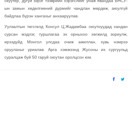
скүүтер, дугуй зэрэг тээврийн хэрэгслийг унаж явахдаа БНСУ-
ын замын хөдөлгөөний дүрмийг чандлан мөрдөж, аюулгүй
байдлаа бүрэн хангахыг анхааруулав.
Уулзалтын төгсгөлд Консул Ц.Жадамбаа оюутнуудад хандан
сурсан мэдлэг, туршлагаа эх орныхоо хөгжилд зориулж,
ирээдүйд Монгол улсдаа очиж ажиллан, хувь нэмрээ
оруулахыг уриалав. Арга хэмжээнд Жусоны их сургуульд
суралцаж буй 50 гаруй оюутан оролцсон юм.