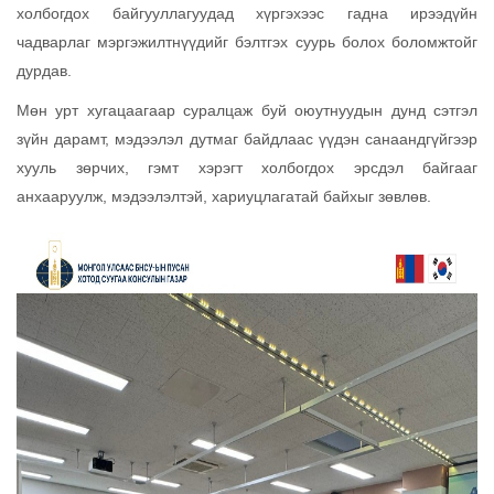
холбогдох байгууллагуудад хүргэхээс гадна ирээдүйн
чадварлаг мэргэжилтнүүдийг бэлтгэх суурь болох боломжтойг
дурдав.
Мөн урт хугацаагаар суралцаж буй оюутнуудын дунд сэтгэл
зүйн дарамт, мэдээлэл дутмаг байдлаас үүдэн санаандгүйгээр
хууль зөрчих, гэмт хэрэгт холбогдох эрсдэл байгааг
анхааруулж, мэдээлэлтэй, хариуцлагатай байхыг зөвлөв.