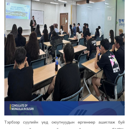
Тэрбээр сүүлийн үед оюутнуудын өргөнөөр ашиглаж буй