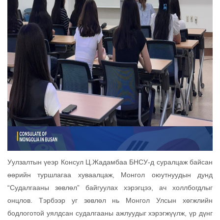
Уулзалтын үеэр Консул Ц.Жадамбаа БНСУ-д суралцаж байсан
өөрийн туршлагаа хуваалцаж, Монгол оюутнуудын дунд
“Судалгааны зөвлөл” байгуулах хэрэгцээ, ач холлбогдлыг
онцлов. Тэрбээр уг зөвлөл нь Монгол Улсын хөгжлийн
бодлоготой уялдсан судалгааны ажлуудыг хэрэгжүүлж, үр дүнг