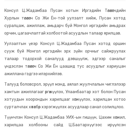
Консул Ц.Жадамбаа Пусан хотын Иргэдийн Төлөөлөгчдийн
Хурлын төлөөлөгч Со Жи Ён-той уулзалт хийж, Пусан хотод
суралцаж, ажиллаж, амьдарч буй Монгол иргэдийн амьдрах
орчин, цагаачлалтай холбоотой асуудлын талаар ярилцав.
Уулзалтын үеэр Консул Ц.Жадамбаа Пусан хотод оршин
сууж буй Монгол иргэдийн эрх зүйн орчныг сайжруулах
талаар тодорхой саналууд дэвшүүлж, эдгээр саналыг
үндэслэн төлөөлөгч Со Жи Ён цаашид тус асуудлыг хариуцан
ажиллана гэдгээ илэрхийлэв.
Талууд боловсрол, эрүүл мэнд, аялал жуулчлалын чиглэлээр
хамтын ажиллагааг өргөжүүлэх, Улаанбаатар хот болон Пусан
хотуудын хоорондын харилцааг хөгжүүлэх, харилцан хотоо
сурталчлах хөтөлбөр хэрэгжүүлэх асуудлаар санал солилцлоо.
Түүнчлэн Консул Ц.Жадамбаа УИХ-ын гишүүн, Цахим хөгжил,
харилцаа холбооны сайд Ц.Баатархүүгээс ирүүлсэн