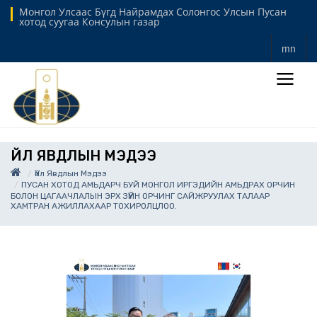
Монгол Улсаас Бүгд Найрамдах Солонгос Улсын Пусан
хотод суугаа Консулын газар
mn
ҮЙЛ ЯВДЛЫН МЭДЭЭ
Үйл Явдлын Мэдээ
ПУСАН ХОТОД АМЬДАРЧ БУЙ МОНГОЛ ИРГЭДИЙН АМЬДРАХ ОРЧИН
БОЛОН ЦАГААЧЛАЛЫН ЭРХ ЗҮЙН ОРЧИНГ САЙЖРУУЛАХ ТАЛААР
ХАМТРАН АЖИЛЛАХААР ТОХИРОЛЦЛОО.