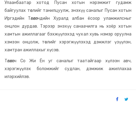
Улаанбаатар хотод Пусан хотын нэрэмжит гудамж
байгуулах төслийг танилцуулж, энэхүү саналыг Пусан хотын
Иргэдийн Төлөөлөгчдийн Хуралд албан ёсоор уламжилсныг
онцлон дурдав. Тэрээр энэхүү санаачилга нь хоёр хотын
хамтын ажиллагааг бэхжүүлэхэд чухал хувь нэмэр оруулна
хэмээн онцолж, төслийг хэрэгжүүлэхэд дэмжлэг үзүүлэн,
хамтран ажиллахыг хүсэв.
Төлөөлөгч Со Жи Ён уг саналыг таатайгаар хүлээн авч,
хэрэгжүүлэх боломжийг судлан, дэмжиж ажиллахаа
илэрхийлэв.