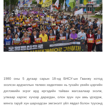
1980 оны 5 дугаар сарын 18-нд БНСУ-ын Гванжү хотод
эхэлсэн ардчиллын төлөөх хөдөлгөөн нь тухайн үеийн цэргийн
дэглэмийн эсрэг ард иргэдийн тайван жагсаалаар эхэлж,
улмаар харгис хүчээр дарагдан, олон зуун хүн амь үрэгдэж,
мянга гаруй хүн шархадсан эмгэнэлт үйл явдал болон түүхэнд