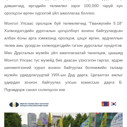
дэвшигчид, иргэдийн төлөөлөл зэрэг 100,000 гаруй хүн
оролцсон өргөн хүрээтэй үйл ажиллагаа боллоо.
Монгол Улсаас оролцож буй төлөөлөгчид “Гванжүгийн 5.18”
Хэлмэгдэгсдийн дурсгалын цогцолборт зохион байгуулагдсан
албан ёсны арга хэмжээнд оролцож, цэцэг өргөн, ардчиллын
төлөө амь үрэгдсэн хэлмэгдэгсдийн гэгээн дурсгалыг хүндэтгэв.
Мөн Дурсгалын музейн үйл ажиллагаатай танилцаж, цаашид
Монгол Улсаас тус музейд бие даасан үзэсгэлэн гаргах, эрдэм
шинжилгээний хурал зохион байгуулах боломжийн талаар
музейн удирдлагуудтай УИХ-ын Дэд дарга, Цагаатгах ажлыг
удирдан зохион байгуулах улсын комиссын дарга Б.
Пүрэвдорж санал солилцсон юм.