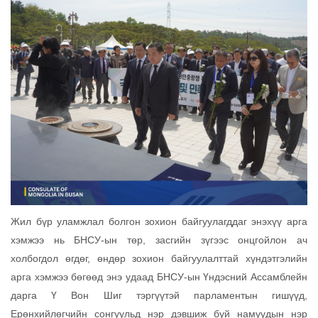
Жил бүр уламжлал болгон зохион байгуулагддаг энэхүү арга
хэмжээ нь БНСУ-ын төр, засгийн зүгээс онцгойлон ач
холбогдол өгдөг, өндөр зохион байгуулалттай хүндэтгэлийн
арга хэмжээ бөгөөд энэ удаад БНСУ-ын Үндэсний Ассамблейн
дарга Ү Вон Шиг тэргүүтэй парламентын гишүүд,
Ерөнхийлөгчийн сонгуульд нэр дэвшиж буй намуудын нэр