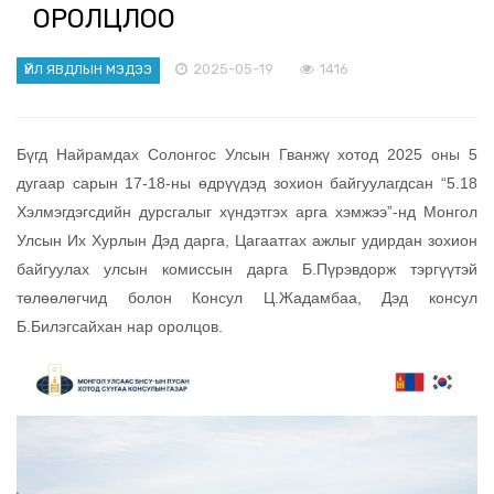
ОРОЛЦЛОО
2025-05-19
1416
ҮЙЛ ЯВДЛЫН МЭДЭЭ
Бүгд Найрамдах Солонгос Улсын Гванжү хотод 2025 оны 5
дугаар сарын 17-18-ны өдрүүдэд зохион байгуулагдсан “5.18
Хэлмэгдэгсдийн дурсгалыг хүндэтгэх арга хэмжээ”-нд Монгол
Улсын Их Хурлын Дэд дарга, Цагаатгах ажлыг удирдан зохион
байгуулах улсын комиссын дарга Б.Пүрэвдорж тэргүүтэй
төлөөлөгчид болон Консул Ц.Жадамбаа, Дэд консул
Б.Билэгсайхан нар оролцов.