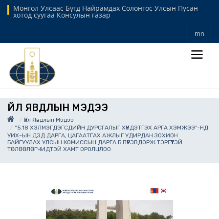
Монгол Улсаас Бүгд Найрамдах Солонгос Улсын Пусан
хотод суугаа Консулын газар
mn
ҮЙЛ ЯВДЛЫН МЭДЭЭ
Үйл Явдлын Мэдээ
“5.18 ХЭЛМЭГДЭГСДИЙН ДУРСГАЛЫГ ХҮНДЭТГЭХ АРГА ХЭМЖЭЭ”-НД
УИХ-ЫН ДЭД ДАРГА, ЦАГААТГАХ АЖЛЫГ УДИРДАН ЗОХИОН
БАЙГУУЛАХ УЛСЫН КОМИССЫН ДАРГА Б.ПҮРЭВДОРЖ ТЭРГҮҮТЭЙ
ТӨЛӨӨЛӨГЧИДТЭЙ ХАМТ ОРОЛЦЛОО