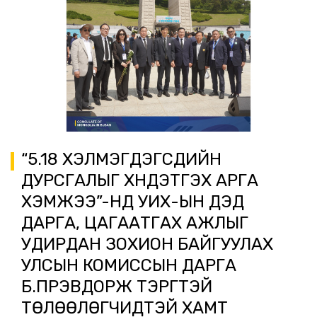
“5.18 ХЭЛМЭГДЭГСДИЙН
ДУРСГАЛЫГ ХҮНДЭТГЭХ АРГА
ХЭМЖЭЭ”-НД УИХ-ЫН ДЭД
ДАРГА, ЦАГААТГАХ АЖЛЫГ
УДИРДАН ЗОХИОН БАЙГУУЛАХ
УЛСЫН КОМИССЫН ДАРГА
Б.ПҮРЭВДОРЖ ТЭРГҮҮТЭЙ
ТӨЛӨӨЛӨГЧИДТЭЙ ХАМТ