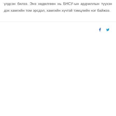
үлдсэн билээ. Энэ хөдөлгөөн нь БНСУ-ын ардчиллын түүхэн
дэх хамгийн том эрсдэл, хамгийн хүчтэй тэмцлийн нэг байжээ.