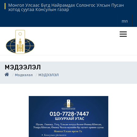
Монгол Улсаас Бүгд Найрамдах Солонгос Улсын Пусан
хотод суугаа Консулын газар
mn
МЭДЭЭЛЭЛ
Мэдээлэл
МЭДЭЭЛЭЛ