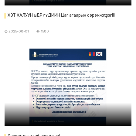
ХЭТ ХАЛУУН ӨДРҮҮДИЙН Цаг агаарын сэрэмжлүүлэг!!!
2025-08-01
1580
Хариуцлагатай аялцгаая!