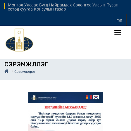
Монгол Улсаас Бүгд Найрамдах Солонгос Улсын Пусан
хотод суугаа Консулын газар
mn
СЭРЭМЖЛҮҮЛЭГ
Сэрэмжлүүлэг