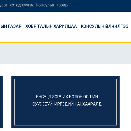
сан хотод суугаа Консулын газар
ЫН ГАЗАР
ХОЁР ТАЛЫН ХАРИЛЦАА
КОНСУЛЫН ҮЙЛЧИЛГЭЭ
БНСУ-Д ЗОРЧИХ БОЛОН ОРШИН
СУУЖ БУЙ ИРГЭДИЙН АНХААРАЛД