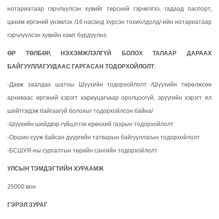
нотариатаар гэрчлүүлсэн хувийг төрсний гэрчилгээ, гадаад паспорт,
цахим иргэний үнэмлэх /16 насанд хүрсэн тохиолдолд/-ийн нотариатаар
гэрчлүүлсэн хувийн хамт бүрдүүлнэ.
ӨР ТӨЛБӨР, НЭХЭМЖЛЭЛГҮЙ БОЛОХ ТАЛААР ДАРААХ
БАЙГУУЛЛАГУУДААС ГАРГАСАН ТОДОРХОЙЛОЛТ
:
-Давж заалдах шатны Шүүхийн тодорхойлолт /Шүүхийн төрөлжсөн
архиваас иргэний хэрэгт хариуцагчаар оролцоогүй, эрүүгийн хэрэгт ял
шийтгэгдэж байгаагүй болохыг тодорхойлсон байна/
-Шүүхийн шийдвэр гүйцэтгэх ерөнхий газрын тодорхойлолт
-Оршин сууж байсан дүүргийн татварын байгууллагын тодорхойлолт
-БСШУЯ-ны сургалтын төрийн сангийн тодорхойлолт
УЛСЫН
ТЭМДЭГТИЙН ХУРААМЖ
25000 вон
ГЭРЭЛ ЗУРАГ