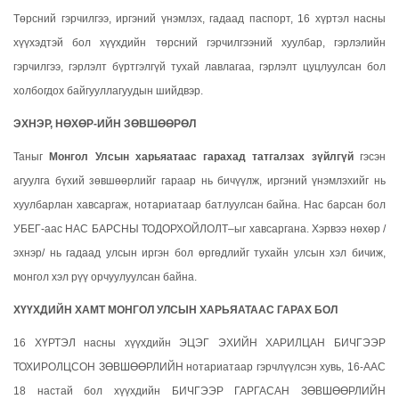
Төрсний гэрчилгээ, иргэний үнэмлэх, гадаад паспорт, 16 хүртэл насны
хүүхэдтэй бол хүүхдийн төрсний гэрчилгээний хуулбар, гэрлэлийн
гэрчилгээ, гэрлэлт бүртгэлгүй тухай лавлагаа, гэрлэлт цуцлуулсан бол
холбогдох байгууллагуудын шийдвэр.
ЭХНЭР, НӨХӨР-ИЙН ЗӨВШӨӨРӨЛ
Таныг
Монгол Улсын харьяатаас гарахад татгалзах зүйлгүй
гэсэн
агуулга бүхий зөвшөөрлийг гараар нь бичүүлж, иргэний үнэмлэхийг нь
хуулбарлан хавсаргаж, нотариатаар батлуулсан байна. Нас барсан бол
УБЕГ-аас НАС БАРСНЫ ТОДОРХОЙЛОЛТ–ыг хавсаргана. Хэрвээ нөхөр /
эхнэр/ нь гадаад улсын иргэн бол өргөдлийг тухайн улсын хэл бичиж,
монгол хэл рүү орчуулуулсан байна.
ХҮҮХДИЙН ХАМТ МОНГОЛ УЛСЫН ХАРЬЯАТААС ГАРАХ БОЛ
16 ХҮРТЭЛ насны хүүхдийн ЭЦЭГ ЭХИЙН ХАРИЛЦАН БИЧГЭЭР
ТОХИРОЛЦСОН ЗӨВШӨӨРЛИЙН нотариатаар гэрчлүүлсэн хувь, 16-ААС
18 настай бол хүүхдийн БИЧГЭЭР ГАРГАСАН ЗӨВШӨӨРЛИЙН