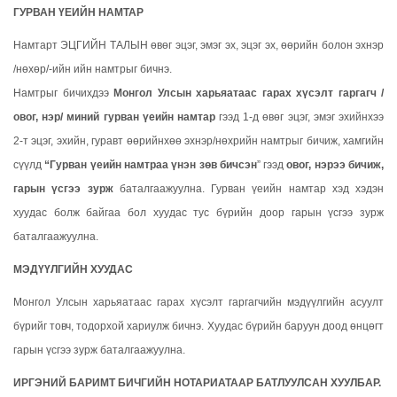
ГУРВАН ҮЕИЙН НАМТАР
Намтарт ЭЦГИЙН ТАЛЫН өвөг эцэг, эмэг эх, эцэг эх, өөрийн болон эхнэр
/нөхөр/-ийн ийн намтрыг бичнэ.
Намтрыг бичихдээ
Монгол Улсын харьяатаас гарах хүсэлт гаргагч /
овог, нэр/ миний гурван үеийн намтар
гээд 1-д өвөг эцэг, эмэг эхийнхээ
2-т эцэг, эхийн, гуравт өөрийнхөө эхнэр/нөхрийн намтрыг бичиж, хамгийн
сүүлд
“Гурван үеийн намтраа үнэн зөв бичсэн
” гээд
овог, нэрээ бичиж,
гарын үсгээ зурж
баталгаажуулна. Гурван үеийн намтар хэд хэдэн
хуудас болж байгаа бол хуудас тус бүрийн доор гарын үсгээ зурж
баталгаажуулна.
МЭДҮҮЛГИЙН ХУУДАС
Монгол Улсын харьяатаас гарах хүсэлт гаргагчийн мэдүүлгийн асуулт
бүрийг товч, тодорхой хариулж бичнэ. Хуудас бүрийн баруун доод өнцөгт
гарын үсгээ зурж баталгаажуулна.
ИРГЭНИЙ БАРИМТ БИЧГИЙН НОТАРИАТААР БАТЛУУЛСАН ХУУЛБАР.