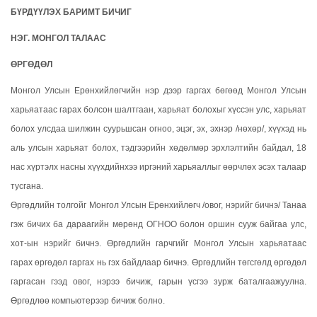
БҮРДҮҮЛЭХ БАРИМТ БИЧИГ
НЭГ. МОНГОЛ ТАЛААС
ӨРГӨДӨЛ
Монгол Улсын Ерөнхийлөгчийн нэр дээр гаргах бөгөөд Монгол Улсын
харьяатаас гарах болсон шалтгаан, харьяат болохыг хүссэн улс, харьяат
болох улсдаа шилжин суурьшсан огноо, эцэг, эх, эхнэр /нөхөр/, хүүхэд нь
аль улсын харьяат болох, тэдгээрийн хөдөлмөр эрхлэлтийн байдал, 18
нас хүртэлх насны хүүхдийнхээ иргэний харьяаллыг өөрчлөх эсэх талаар
тусгана.
Өргөдлийн толгойг Монгол Улсын Ерөнхийлөгч /овог, нэрийг бичнэ/ Танаа
гэж бичих ба дараагийн мөрөнд ОГНОО болон оршин сууж байгаа улс,
хот-ын нэрийг бичнэ. Өргөдлийн гарчгийг Монгол Улсын харьяатаас
гарах өргөдөл гаргах нь гэх байдлаар бичнэ. Өргөдлийн төгсгөлд өргөдөл
гаргасан гээд овог, нэрээ бичиж, гарын үсгээ зурж баталгаажуулна.
Өргөдлөө компьютерээр бичиж болно.