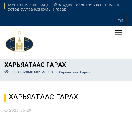
Монгол Улсаас Бүгд Найрамдах Солонгос Улсын Пусан
хотод суугаа Консулын газар
mn
ХАРЬЯАТААС ГАРАХ
КОНСУЛЫН ҮЙЛЧИЛГЭЭ
Харьяатаас Гарах
ХАРЬЯАТААС ГАРАХ
2023-05-29