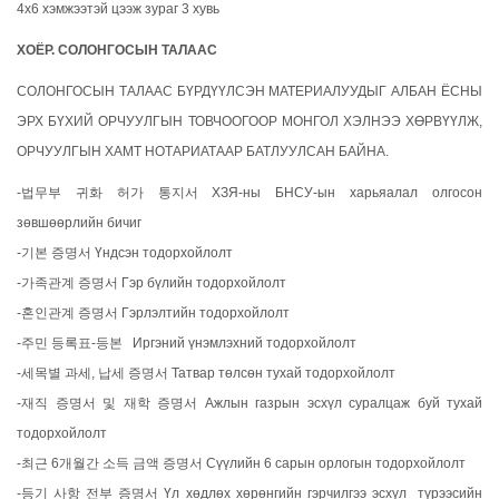
4х6 хэмжээтэй цээж зураг 3 хувь
ХОЁР. СОЛОНГОСЫН ТАЛААС
СОЛОНГОСЫН ТАЛААС БҮРДҮҮЛСЭН МАТЕРИАЛУУДЫГ АЛБАН ЁСНЫ
ЭРХ БҮХИЙ ОРЧУУЛГЫН ТОВЧООГООР МОНГОЛ ХЭЛНЭЭ ХӨРВҮҮЛЖ,
ОРЧУУЛГЫН ХАМТ НОТАРИАТААР БАТЛУУЛСАН БАЙНА.
-법무부 귀화 허가 통지서 ХЗЯ-ны БНСУ-ын харьяалал олгосон
зөвшөөрлийн бичиг
-기본 증명서 Үндсэн тодорхойлолт
-가족관계 증명서 Гэр бүлийн тодорхойлолт
-혼인관계 증명서 Гэрлэлтийн тодорхойлолт
-주민 등록표-등본 Иргэний үнэмлэхний тодорхойлолт
-세목별 과세, 납세 증명서 Татвар төлсөн тухай тодорхойлолт
-재직 증명서 및 재학 증명서 Ажлын газрын эсхүл суралцаж буй тухай
тодорхойлолт
-최근 6개월간 소득 금액 증명서 Сүүлийн 6 сарын орлогын тодорхойлолт
-등기 사항 전부 증명서 Үл хөдлөх хөрөнгийн гэрчилгээ эсхүл түрээсийн