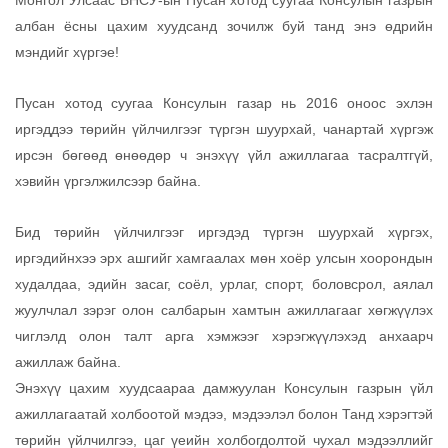
Монгол Улсаас БНСУ-ын Пусан хотод суугаа Консулын газрын
албан ёсны цахим хуудсанд зочилж буй танд энэ өдрийн
мэндийг хүргэе!
Пусан хотод суугаа Консулын газар нь 2016 оноос эхлэн
иргэддээ төрийн үйлчилгээг түргэн шуурхай, чанартай хүргэж
ирсэн бөгөөд өнөөдөр ч энэхүү үйл ажиллагаа тасралтгүй,
хэвийн үргэлжилсээр байна.
Бид төрийн үйлчилгээг иргэдэд түргэн шуурхай хүргэх,
иргэдийнхээ эрх ашгийг хамгаалах мөн хоёр улсын хоорондын
худалдаа, эдийн засаг, соёл, урлаг, спорт, боловсрол, аялал
жуулчлал зэрэг олон салбарын хамтын ажиллагааг хөгжүүлэх
чиглэлд олон талт арга хэмжээг хэрэгжүүлэхэд анхаарч
ажиллаж байна.
Энэхүү цахим хуудсаараа дамжуулан Консулын газрын үйл
ажиллагаатай холбоотой мэдээ, мэдээлэл болон Танд хэрэгтэй
төрийн үйлчилгээ, цаг үеийн холбогдолтой чухал мэдээллийг