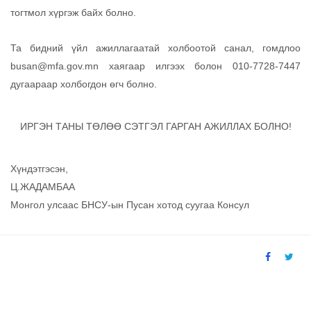
тогтмол хүргэж байх болно.
Та бидний үйл ажиллагаатай холбоотой санал, гомдлоо
busan@mfa.gov.mn
хаягаар илгээх болон 010-7728-7447
дугаараар холбогдон өгч болно.
ИРГЭН ТАНЫ ТӨЛӨӨ СЭТГЭЛ ГАРГАН АЖИЛЛАХ БОЛНО!
Хүндэтгэсэн,
Ц.ЖАДАМБАА
Монгол улсаас БНСУ-ын Пусан хотод суугаа Консул