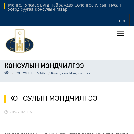
Монгол Улсаас Бүгд Найрамдах Солонгос Улсын Пусан
хотод суугаа Консулын газар
mn
КОНСУЛЫН МЭНДЧИЛГЭЭ
КОНСУЛЫН ГАЗАР
Консулын Мэндчилгээ
КОНСУЛЫН МЭНДЧИЛГЭЭ
2025-03-06