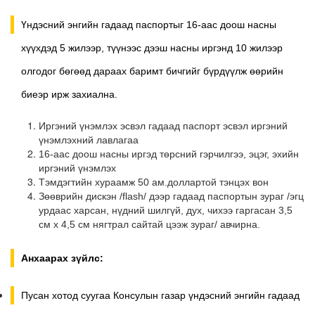
Үндэсний энгийн гадаад паспортыг 16-аас доош насны
хүүхдэд 5 жилээр, түүнээс дээш насны иргэнд 10 жилээр
олгодог бөгөөд дараах баримт бичгийг бүрдүүлж өөрийн
биеэр ирж захиална.
Иргэний үнэмлэх эсвэл гадаад паспорт эсвэл иргэний
үнэмлэхний лавлагаа
16-аас доош насны иргэд төрсний гэрчилгээ, эцэг, эхийн
иргэний үнэмлэх
Тэмдэгтийн хураамж 50 ам.доллартой тэнцэх вон
Зөөврийн дискэн /flash/ дээр гадаад паспортын зураг /эгц
урдаас харсан, нүдний шилгүй, дух, чихээ гаргасан 3,5
см х 4,5 см нягтрал сайтай цээж зураг/ авчирна.
Анхаарах зүйлс:
Пусан хотод суугаа Консулын газар үндэсний энгийн гадаад