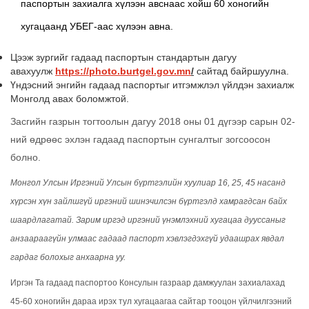
паспортын захиалга хүлээн авснаас хойш 60 хоногийн
хугацаанд УБЕГ-аас хүлээн авна.
Цээж зургийг гадаад паспортын стандартын дагуу
авахуулж
https://photo.burtgel.gov.mn
/
сайтад байршуулна.
Үндэсний энгийн гадаад паспортыг итгэмжлэл үйлдэн захиалж
Монголд авах боломжтой.
Засгийн газрын тогтоолын дагуу 2018 оны 01 дүгээр сарын 02-
ний өдрөөс эхлэн гадаад паспортын сунгалтыг зогсоосон
болно.
Монгол Улсын Иргэний Улсын бүртгэлийн хуулиар 16, 25, 45 насанд
хүрсэн хүн зайлшгүй иргэний шинэчилсэн бүртгэлд хамрагдсан байх
шаардлагатай. Зарим иргэд иргэний үнэмлэхний хугацаа дууссаныг
анзаараагүйн улмаас гадаад паспорт хэвлэгдэхгүй удаашрах явдал
гардаг болохыг анхаарна уу.
Иргэн Та гадаад паспортоо Консулын газраар дамжуулан захиалахад
45-60 хоногийн дараа ирэх тул хугацаагаа сайтар тооцон үйлчилгээний