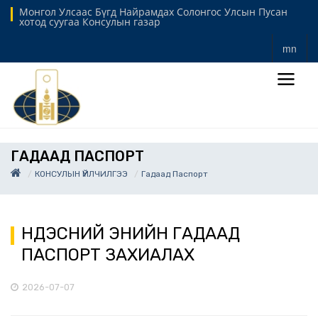
Монгол Улсаас Бүгд Найрамдах Солонгос Улсын Пусан
хотод суугаа Консулын газар
mn
ГАДААД ПАСПОРТ
КОНСУЛЫН ҮЙЛЧИЛГЭЭ
Гадаад Паспорт
ҮНДЭСНИЙ ЭНИЙН ГАДААД
ПАСПОРТ ЗАХИАЛАХ
2026-07-07