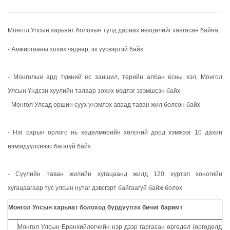
Монгол Улсын харьяат болохын тулд дараах нөхцөлийг хангасан байна.
- Амжиргааны зохих чадвар, эх үүсвэртэй байх
- Монголын ард түмний ёс заншил, төрийн албан ёсны хэл, Монгол
Улсын Үндсэн хуулийн талаар зохих мэдлэг эзэмшсэн байх
- Монгол Улсад оршин суух үнэмлэх аваад таван жил болсон байх
- Нэг сарын орлого нь хөдөлмөрийн хөлсний доод хэмжээг 10 дахин
нэмэгдүүлснээс багагүй байх
- Сүүлийн таван жилийн хугацаанд жилд 120 хүртэл хоногийн
хугацаагаар тус улсын нутаг дэвсгэрт байгаагүй байж болох
Монгол Улсын харьяат болоход бүрдүүлэх бичиг баримт
Монгол Улсын Ерөнхийлөгчийн нэр дээр гаргасан өргөдөл (өргөдөлд