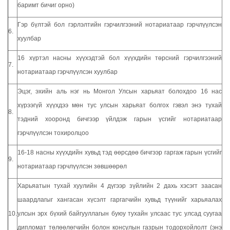
баримт бичиг орно)
Гэр бүлтэй бол гэрлэлтийн гэрчилгээний нотариатаар гэрчлүүлсэн
6.
хуулбар
16 хүртэл насны хүүхэдтэй бол хүүхдийн төрсний гэрчилгээний
7.
нотариатаар гэрчлүүлсэн хуулбар
Эцэг, эхийн аль нэг нь Монгол Улсын харьяат болохдоо 16 нас
хүрээгүй хүүхдээ мөн тус улсын харьяат болгох гэвэл энэ тухай
8.
тэдний хооронд бичгээр үйлдэж гарын үсгийг нотариатаар
гэрчлүүлсэн тохиролцоо
16-18 насны хүүхдийн хувьд тэд өөрсдөө бичгээр гаргаж гарын үсгийг
9.
нотариатаар гэрчлүүлсэн зөвшөөрөл
Харьяатын тухай хуулийн 4 дүгээр зүйлийн 2 дахь хэсэгт заасан
шаардлагыг хангасан хүсэлт гаргагчийн хувьд түүнийг харьяалах
10.
улсын эрх бүхий байгууллагын буюу тухайн улсаас тус улсад суугаа
дипломат төлөөлөгчийн болон консулын газрын тодорхойлолт (энэ