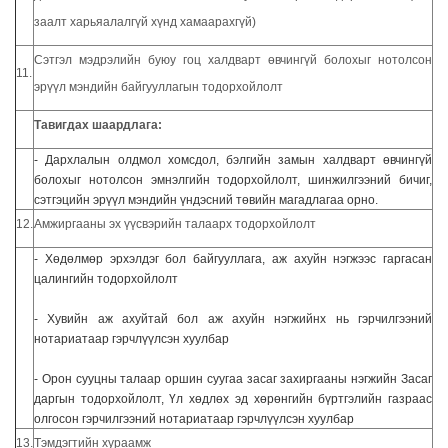
заалт харьяалалгүй хүнд хамаарахгүй)
Сэтгэл мэдрэлийн буюу гоц халдварт өвчингүй болохыг нотолсон
11.
эрүүл мэндийн байгууллагын тодорхойлолт
Тавигдах шаардлага:
- Дархлалын олдмол хомсдол, бэлгийн замын халдварт өвчингүй
болохыг нотолсон эмнэлгийн тодорхойлолт, шинжилгээний бичиг,
сэтгэцийн эрүүл мэндийн үндэсний төвийн магадлагаа орно.
12.
Амжиргааны эх үүсвэрийн талаарх тодорхойлолт
- Хөдөлмөр эрхэлдэг бол байгууллага, аж ахуйн нэгжээс гаргасан
цалингийн тодорхойлолт
- Хувийн аж ахуйтай бол аж ахуйн нэгжийнх нь гэрчилгээний
нотариатаар гэрчлүүлсэн хуулбар
- Орон сууцны талаар оршин суугаа засаг захиргааны нэгжийн Засаг
даргын тодорхойлолт, Үл хөдлөх эд хөрөнгийн бүртгэлийн газраас
олгосон гэрчилгээний нотариатаар гэрчлүүлсэн хуулбар
13.
Тэмдэгтийн хураамж