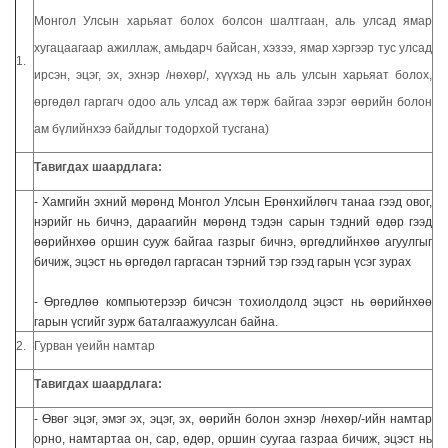
Монгол Улсын харьяат болох болсон шалтгаан, аль улсад ямар
хугацаагаар ажиллаж, амьдарч байсан, хэзээ, ямар хэргээр тус улсад
1.
ирсэн, эцэг, эх, эхнэр /нөхөр/, хүүхэд нь аль улсын харьяат болох,
өргөдөл гаргагч одоо аль улсад аж төрж байгаа зэрэг өөрийн болон
ам бүлийнхээ байдлыг тодорхой тусгана)
Тавигдах шаардлага:
- Хамгийн эхний мөрөнд Монгол Улсын Ерөнхийлөгч танаа гээд овог,
нэрийг нь бичнэ, дараагийн мөрөнд тэдэн сарын тэдний өдөр гээд
өөрийнхөө оршин сууж байгаа газрыг бичнэ, өргөдлийнхөө агуулгыг
бичиж, эцэст нь өргөдөл гаргасан тэрний тэр гээд гарын үсэг зурах
- Өргөдлөө компьютерээр бичсэн тохиолдолд эцэст нь өөрийнхөө
гарын үсгийг зурж баталгаажуулсан байна.
2.
Гурван үеийн намтар
Тавигдах шаардлага:
- Өвөг эцэг, эмэг эх, эцэг, эх, өөрийн болон эхнэр /нөхөр/-ийн намтар
орно, намтартаа он, сар, өдөр, оршин суугаа газраа бичиж, эцэст нь