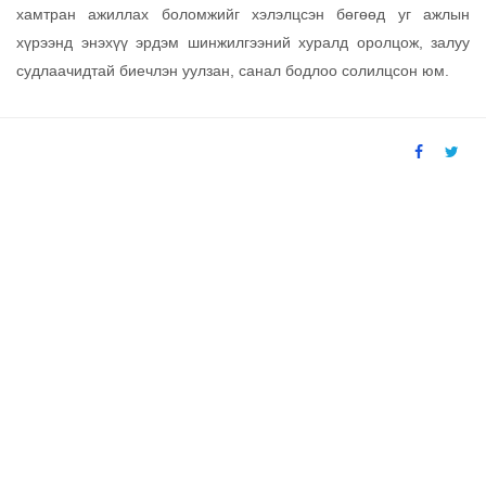
хамтран ажиллах боломжийг хэлэлцсэн бөгөөд уг ажлын
хүрээнд энэхүү эрдэм шинжилгээний хуралд оролцож, залуу
судлаачидтай биечлэн уулзан, санал бодлоо солилцсон юм.