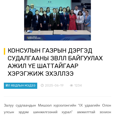
КОНСУЛЫН ГАЗРЫН ДЭРГЭД
СУДАЛГААНЫ ЗӨВЛӨЛ БАЙГУУЛАХ
АЖИЛ ҮЕ ШАТТАЙГААР
ХЭРЭГЖИЖ ЭХЭЛЛЭЭ
2025-06-19
1234
ҮЙЛ ЯВДЛЫН МЭДЭЭ
Залуу судлаачдын Мишээл хүрээлэнгийн “IX удаагийн Олон
улсын эрдэм шинжилгээний хурал” амжилттай зохион