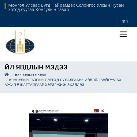
Монгол Улсаас Бүгд Найрамдах Солонгос Улсын Пусан
хотод суугаа Консулын газар
mn
ҮЙЛ ЯВДЛЫН МЭДЭЭ
Үйл Явдлын Мэдээ
КОНСУЛЫН ГАЗРЫН ДЭРГЭД СУДАЛГААНЫ ЗӨВЛӨЛ БАЙГУУЛАХ
АЖИЛ ҮЕ ШАТТАЙГААР ХЭРЭГЖИЖ ЭХЭЛЛЭЭ