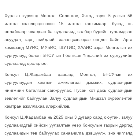
Хурлын хүрээнд Монгол, Солонгос, Хятад зэрэг 5 улсын 56
илтгэл хэлэлцэгдсэнээс 15 илтгэл танхимаар, бусад нь
онлайнаар явагдсан ба судлаачид салбар бүрийн тулгамдсан
асуудал, гарц шийдлийг хэлэлцсэнээрээ онцлог байв. Арга
хэмжээнд МУИС, МУБИС, ШУТИС, ХААИС зэрэг Монголын их
сургуулиуд болон БНСУ-ын Гёонгсан Үндэсний их сургуулийн
судлаачид оролцлоо.
Консул Ц.Жадамбаа цаашид Монгол, БНСУ-ын их
сургуулиудын хамтын ажиллагааг дэмжих, судлаачдын
нийгмийн баталгааг сайжруулах, Пусан хот дахь судлаачдын
зөвлөлийг байгуулан Залуу судлаачдын Мишээл хүрээлэнтэй
хамтран ажиллахаа илэрхийлэв.
Консул Ц.Жадамбаа нь 2025 оны 3 дугаар сард оюутан, залуу
судлаачидтай хийсэн уулзалтын үеэр Консулын газрын дэргэд
судлаачдын төв байгуулах санаачилга дэвшүүлж, энэ чиглэлд