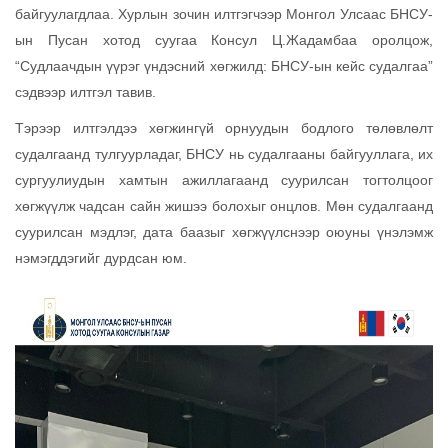
байгуулагдлаа. Хурлын зочин илтгэгчээр Монгол Улсаас БНСУ-
ын Пусан хотод суугаа Консул Ц.Жадамбаа оролцож,
“Судлаачдын үүрэг үндэсний хөгжилд: БНСУ-ын кейс судалгаа”
сэдвээр илтгэл тавив.
Тэрээр илтгэлдээ хөгжингүй орнуудын бодлого төлөвлөлт
судалгаанд тулгуурладаг, БНСУ нь судалгааны байгууллага, их
сургуулиудын хамтын ажиллагаанд суурилсан тогтолцоог
хөгжүүлж чадсан сайн жишээ болохыг онцлов. Мөн судалгаанд
суурилсан мэдлэг, дата баазыг хөгжүүлснээр оюуны үнэлэмж
нэмэгддэгийг дурдсан юм.