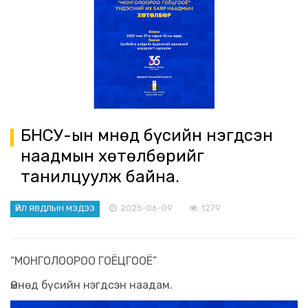
БНСУ-ын Өмнөд бүсийн нэгдсэн
наадмын хөтөлбөрийг
танилцуулж байна.
2025-06-09
1279
ҮЙЛ ЯВДЛЫН МЭДЭЭ
“МОНГОЛООРОО ГОЁЦГООЁ”
Өмнөд бүсийн нэгдсэн наадам.