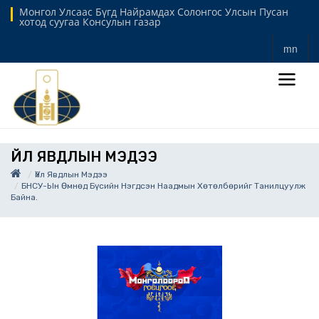
Монгол Улсаас Бүгд Найрамдах Солонгос Улсын Пусан
хотод суугаа Консулын газар
mn
ҮЙЛ ЯВДЛЫН МЭДЭЭ
Үйл Явдлын Мэдээ
БНСУ-Ын Өмнөд Бүсийн Нэгдсэн Наадмын Хөтөлбөрийг Танилцуулж
Байна.