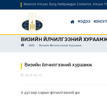
Монгол Улсаас Бүгд Найрамдах Солонгос Улсын Пу
МЭДЭЭ
КОНСУЛ
ВИЗИЙН ҮЙЛЧИЛГЭЭНИЙ ХУРААМ
ВИЗ
Визийн Үйлчилгээний Хураамж
Визийн үйлчилгээний хураамж
2023-06-13
6 дугаар сарын үйлчилгээний үнэ