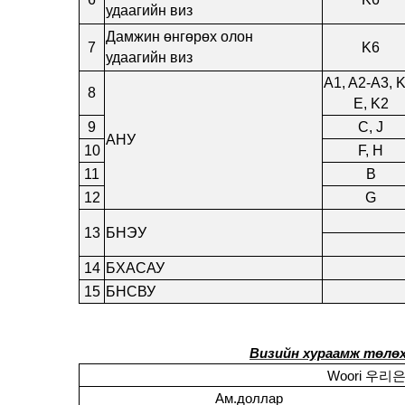
удаагийн виз
Дамжин өнгөрөх олон
7
K6
удаагийн виз
A1, A2-A3, K
8
E, K2
9
C, J
АНУ
10
F, H
11
B
12
G
13
БНЭУ
14
БХАСАУ
15
БНСВУ
Визийн хураамж төлөх
Woori
우리
Ам.доллар