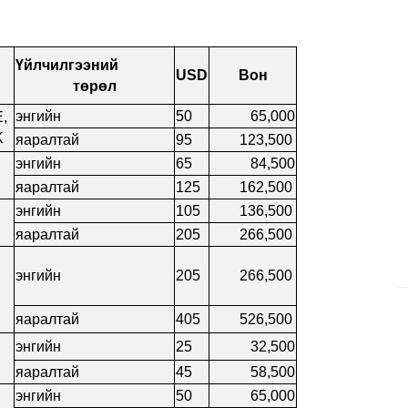
Үйлчилгээний
USD
Вон
төрөл
энгийн
50
65,000
E,
K
яаралтай
95
123,500
энгийн
65
84,500
яаралтай
125
162,500
энгийн
105
136,500
яаралтай
205
266,500
энгийн
205
266,500
яаралтай
405
526,500
энгийн
25
32,500
яаралтай
45
58,500
энгийн
50
65,000