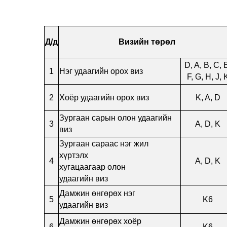
Д/д
Визийн төрөл
D, A, B, C, 
1
Нэг удаагийн орох виз
F, G, H, J, 
2
Хоёр удаагийн орох виз
K, A, D
Зургаан сарын олон удаагийн
3
A, D, K
виз
Зургаан сараас нэг жил
хүртэлх
4
A, D, K
хугацаагаар олон
удаагийн виз
Дамжин өнгөрөх нэг
5
K6
удаагийн виз
Дамжин өнгөрөх хоёр
6
K6