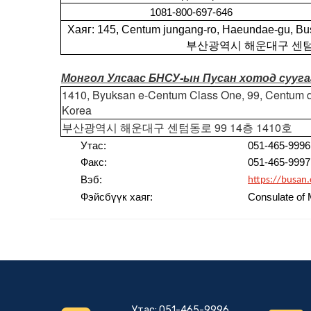
1081-800-697-646
Хаяг: 145, Centum jungang-ro, Haeun
부산광역시
해운대구
센
Монгол Улсаас БНСУ-ын Пусан хотод сууга
1410, Byuksan e-Centum Class One, 99, Centum d
Korea
부산광역시
해운대구
센텀동로
99 14
층
1410
호
Утас:
051-465-9996
Факс:
051-465-9997
Вэб:
https://busan
Фэйсбүүк хаяг:
Consulate of 
Утас: 051-465-9996