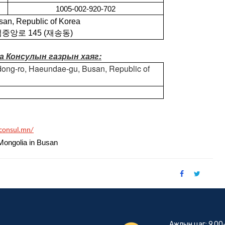
1005-002-920-702
dae-gu, Busan, Republic of Korea
텀중앙로
재송동
145 (
)
а Консулын газрын хаяг:
ong-ro, Haeundae-gu, Busan, Republic of
.consul.mn/
Mongolia in Busan
Ажлын цаг: 9.00