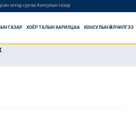
сан хотод суугаа Консулын газар
ЫН ГАЗАР
ХОЁР ТАЛЫН ХАРИЛЦАА
КОНСУЛЫН ҮЙЛЧИЛГЭЭ
Ж