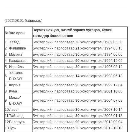
(2022.08.01 байдлаар)
Зорчих нөхцөл, визгүй зорчих хугацаа, Хүчин
№
Улс орон
төгөлдөр болсон огноо
1
Хятад
Бүх төрлийн паспортаар
30
хоног хүртэл / 1989.03.30
2
Филиппин
Бүх төрлийн паспортаар
21
хоног хүртэл / 1994.05.13
3
Малайз
Бүх төрлийн паспортаар
30
хоног хүртэл / 1994.06.06
4
Казахстан
Бүх төрлийн паспортаар
90
хоног хүртэл / 1994.12.02
5
Израйль
Бүх төрлийн паспортаар
30
хоног хүртэл / 1996.03.12
Хонконг/
6
Бүх төрлийн паспортаар
14
хоног хүртэл / 1998.06.18
БНХАУ/
7
Киргиз
Бүх төрлийн паспортаар
90
хоног хүртэл / 1999.12.04
8
Куба
Бүх төрлийн паспортаар
30
хоног хүртэл / 2001.10.08
Макао/
9
Бүх төрлийн паспортаар
90
хоног хүртэл / 2004.07.03
БНХАУ/
10
Лаос
Бүх төрлийн паспортаар
30
хоног хүртэл / 2007.10.14
11
Tайланд
Бүх төрлийн паспортаар
30
хоног хүртэл / 2008.01.13
12
Беларусь
Бүх төрлийн паспортаар
90
хоног хүртэл / 2013.09.04
13
Турк
Бүх төрлийн паспортаар
30
хоног хүртэл / 2013.10.10