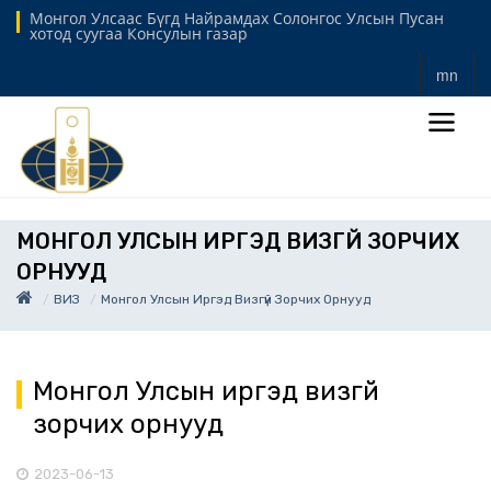
Монгол Улсаас Бүгд Найрамдах Солонгос Улсын Пусан
хотод суугаа Консулын газар
mn
МОНГОЛ УЛСЫН ИРГЭД ВИЗГҮЙ ЗОРЧИХ
ОРНУУД
ВИЗ
Монгол Улсын Иргэд Визгүй Зорчих Орнууд
Монгол Улсын иргэд визгүй
зорчих орнууд
2023-06-13