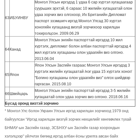
Монгол Улсын иргэдэд 1 удаа 6 сар хүртэл хугацаагаар
суурьших эрхтэй, 6 сараас 10 жилийн хугацаатай олон
удаа зорчих виз олгохоор, Их Британийн Дипломат
63
ИБУИНВУ
паспорт эзэмшигч иргэд Монгол Улсад 30 хүртэл
хоногийн хугацаанд визгүй зорчихоор харилцан
тохиролцсон. 2009.06.29
Монгол Улсын энгийн паспорттай иргэдэд 10 жил
хүртэлх, дипломат болон албан паспорттай иргэдэд 4
64
Канад
жил хүртэлх хугацааны олон удаагийн виз олгоно.
2013.06.04
Япон Улсын Засгийн газраас Монгол Улсын иргэдэд 3
хүртэлх жилийн хугацаатай /нэг удаа 15 хүртэлх хоног/
65
Япон
"Богино хугацааны олон удаагийн виз" олгох шийдвэр
гаргасан. 2015.08.10
Монгол Улсын энгийн паспорттай иргэдэд 3-5 жилийн
66
Швейцарь
хугацаатай олон удаа зорчих виз олгоно. 2018.06.16
Бусад оронд визтэй зорчино
* Монгол Улс болон Украин Улсын иргэд харилцан зорчиход 1979 онд
байгуулсан “Иргэд харилцан визгүй зорчих нөхцөлийг хөнгөвчлөх тухай
БНМАУ-ын Засгийн газар, ЗСБНХУ-ын Засгийн газар хоорондын
хэлэлцээр” үйлчлэх бөгөөд иргэд албан ёсны урилга авсан байх