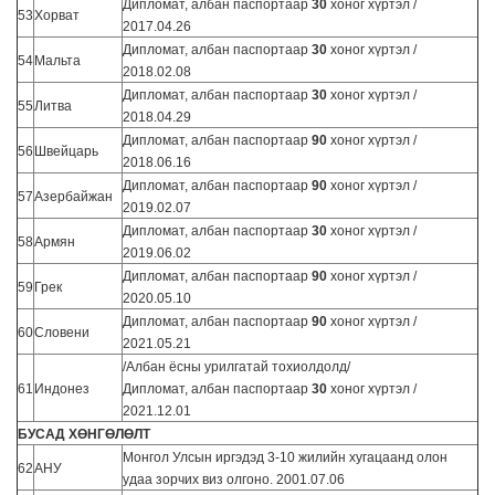
Дипломат, албан паспортаар
30
хоног хүртэл /
53
Хорват
2017.04.26
Дипломат, албан паспортаар
30
хоног хүртэл /
54
Мальта
2018.02.08
Дипломат, албан паспортаар
30
хоног хүртэл /
55
Литва
2018.04.29
Дипломат, албан паспортаар
90
хоног хүртэл /
56
Швейцарь
2018.06.16
Дипломат, албан паспортаар
90
хоног хүртэл /
57
Азербайжан
2019.02.07
Дипломат, албан паспортаар
30
хоног хүртэл /
58
Армян
2019.06.02
Дипломат, албан паспортаар
90
хоног хүртэл /
59
Грек
2020.05.10
Дипломат, албан паспортаар
90
хоног хүртэл /
60
Словени
2021.05.21
/Албан ёсны урилгатай тохиолдолд/
61
Индонез
Дипломат, албан паспортаар
30
хоног хүртэл /
2021.12.01
БУСАД ХӨНГӨЛӨЛТ
Монгол Улсын иргэдэд 3-10 жилийн хугацаанд олон
62
АНУ
удаа зорчих виз олгоно. 2001.07.06