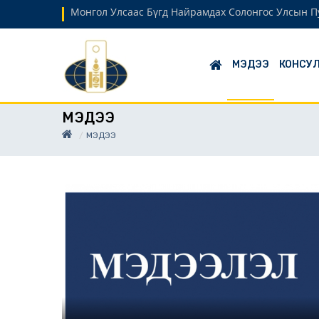
Монгол Улсаас Бүгд Найрамдах Солонгос Улсын Пу
МЭДЭЭ
КОНСУЛ
МЭДЭЭ
МЭДЭЭ