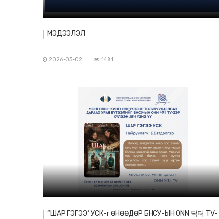
МЭДЭЭЛЭЛ
2026-03-02
1481
“ШАР ГЭГЭЭ” УСК-г ӨНӨӨДӨР БНСУ-ЫН ONN 닥터 TV-