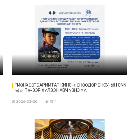
“МӨНХӨӨ” БАРИМТАТ КИНО-г ӨНӨӨДӨР БНСУ-ЫН ONN
닥터 TV-ЭЭР ХҮЛЭЭН АВЧ ҮЗНЭ ҮҮ.
2026-02-20
1514