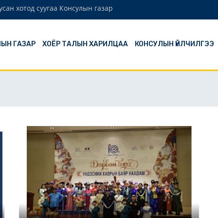
сан хотод суугаа Консулын газар
ЫН ГАЗАР
ХОЁР ТАЛЫН ХАРИЛЦАА
КОНСУЛЫН ҮЙЛЧИЛГЭЭ