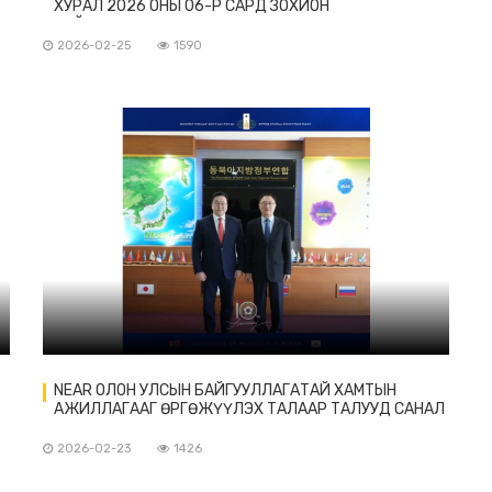
ХУРАЛ 2026 ОНЫ 06-Р САРД ЗОХИОН
БАЙГУУЛАГДАНА.
2026-02-25
1590
NEAR ОЛОН УЛСЫН БАЙГУУЛЛАГАТАЙ ХАМТЫН
АЖИЛЛАГААГ ӨРГӨЖҮҮЛЭХ ТАЛААР ТАЛУУД САНАЛ
СОЛИЛЦЛОО.
2026-02-23
1426