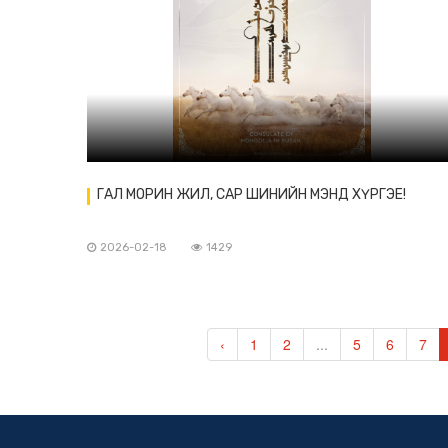
ГАЛ МОРИН ЖИЛ, САР ШИНИЙН МЭНД ХҮРГЭЕ!
2026-02-18
1429
‹
1
2
...
5
6
7