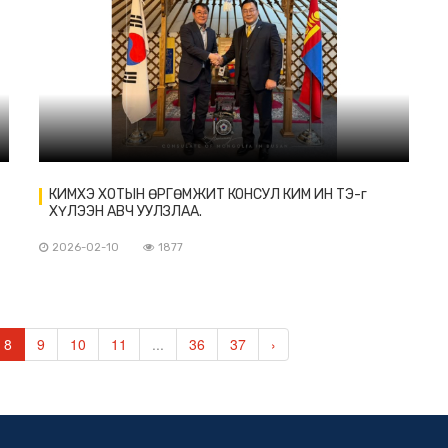
КИМХЭ ХОТЫН ӨРГӨМЖИТ КОНСУЛ КИМ ИН ТЭ-г
ХҮЛЭЭН АВЧ УУЛЗЛАА.
2026-02-10
1877
8
9
10
11
...
36
37
›