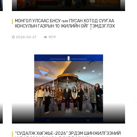
МОНГОЛ УЛСААС БНСУ-ын ПУСАН ХОТОД СУУГАА
КОНСУЛЫН ГАЗРЫН 10 ЖИЛИЙН ОЙГ ТЭМДЭГЛЭХ
ХҮРЭЭНД “ДӨРВӨН БЭРХ” ҮНДЭСНИЙ ХАВРЫН БАЯР
НААДМЫГ АМЖИЛТТАЙ ЗОХИОН БАЙГУУЛЛАА.
2026-02-27
1579
“СУДАЛЖ ХӨГЖЬЕ-2026” ЭРДЭМ ШИНЖИЛГЭЭНИЙ